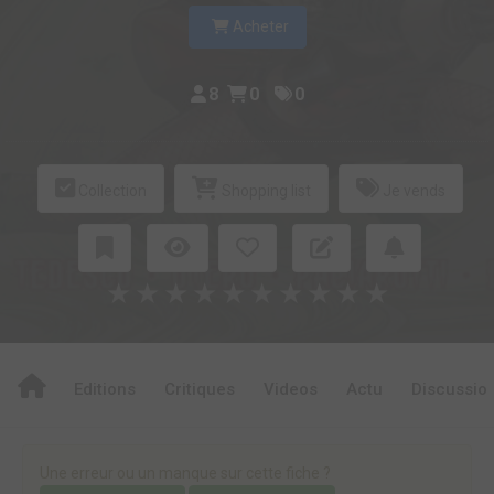
Acheter
8
0
0
Collection
Shopping list
Je vends
★
★
★
★
★
★
★
★
★
★
Editions
Critiques
Videos
Actu
Discussio
Une erreur ou un manque sur cette fiche ?