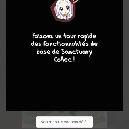
9
8
9
8
Non merci je connais déjà !