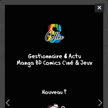
Grimm Fairy Tales
- Van Helsing
vs. Robyn Hood
TPB HARDCOVER
(CARTONNÉE)
ven. 26 nov. 2021
Editions réflexions
Comics
Salvador VELAZQUEZ
Raven GREGORY
124
tomes
EN COURS
Robyn et Liesel sont chacunes sur la piste du même criminel,
qui en plus de réaliser des expérimentations sur les humains,
développe une drogue extrêmement dangereuse. Mais ni l'une ni
l'autre ne sont réparées à ce qu'elle vont découvrir et leur
affrontement va alors devenir inévitable.