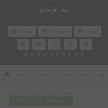
135
4
0
Collection
Shopping list
Je vends
★
★
★
★
★
★
★
★
★
★
Editions
Chapitres
Critiques
Videos
Actu
Une erreur ou un manque sur cette fiche ?
Modifier la fiche
Ajouter un objet