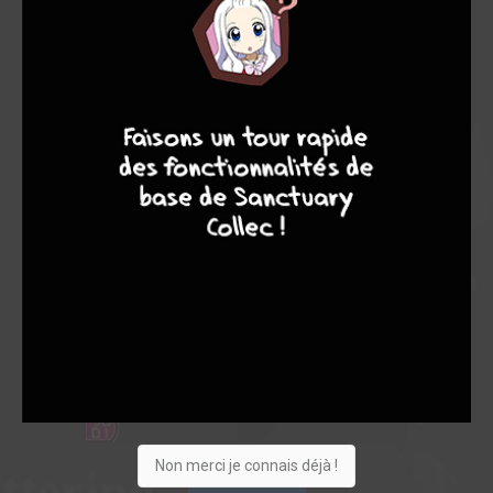
9
8
9
8
Non merci je connais déjà !
Acheter