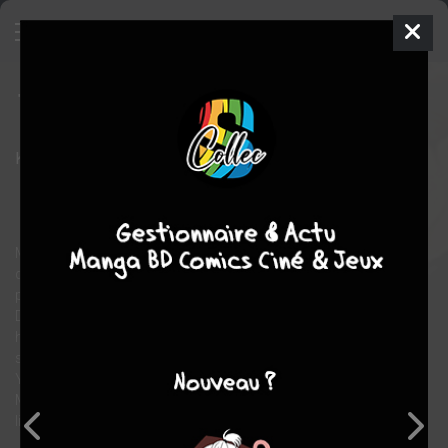
Twittering birds never fly
7
SIMPLE
ven. 24 juin 2022
taifu comics
Manga
Yaoi
Kô YONEDA
Kô YONEDA
8
tomes
EN COURS
romance
Homosexuel
Masochiste et gay depuis l’adolescence, Yashiro est un yakuza
qui tente de combler son plaisir insatiable et son amour caché
pour son ami Kageyama, par des relations éphémères.
Doumeki, ancien policer tout juste sorti de prison, est un jeune
homme silencieux et maladroit, qui ne semble par savoir
sourire. Maintenant devenu le garde du corps personnel de
Yashiro, ce dernier découvre qu’il est également impuissant.
Mais cela n’empêchera pas les deux hommes de tisser des
liens beaucoup plus forts, que ceux d’un maître et son chien.