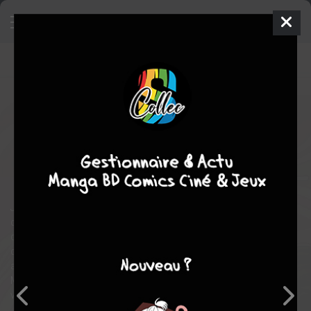
True Beauty
5
SIMPLE
mer. 19 oct. 2022
delcourt / tonkam
Webtoon
Inconnue
YAONGYI
YAONGYI
Tranche de vie
romance
romance
Tranche de vie
Ju-Kyeong souffre du regard des autres à cause de son visage
disgracieux. Victime de harcèlement au collège, elle va profiter
de son passage au lycée pour changer son apparence à l'aide
de tutos en ligne. Devenue une experte en maquillage, elle rentre
au lycée en étant considérée comme la plus jolie fille de l'école.
Mais combien de temps pourra-t-elle garder le secret sur sa
véritable apparence ?