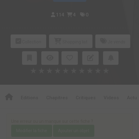
114
4
0
Collection
Shopping list
Je vends
★
★
★
★
★
★
★
★
★
★
Editions
Chapitres
Critiques
Videos
Actu
Une erreur ou un manque sur cette fiche ?
Modifier la fiche
Ajouter un objet