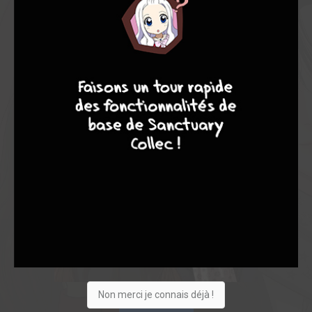
9
8
9
8
Non merci je connais déjà !
Acheter