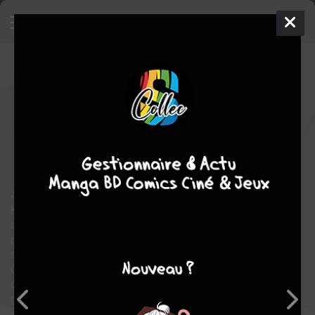
The King of Fighters - A New
Beginning
3
SIMPLE
mer. 6 juil. 2022
pika
Manga
Shonen
Kyôtarô
AZUMA
SNK
arts martiaux
science fiction
Antonov, un milliardaire autoproclamé premier vainqueur du
King of Fighters, organise à nouveau ce tournoi mythique afin
de déterminer le meilleur combattant mondial. Tous les
participants des précédentes éditions ont répondu présent à
son invitation : Kyo Kusanagi, Iori Yagami, K’, Terry Bogard,
Geese Howard, Kim Kaphwan… Regroupés en équipes de trois,
ces guerriers légendaires sont prêts à en découdre pour le plus
grand plaisir des spectateurs ! Affrontement après
affrontement, les motivations individuelles et les sombres