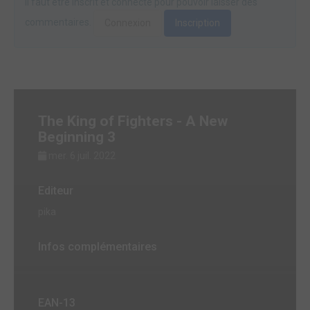
Il faut être inscrit et connecté pour pouvoir laisser des
commentaires.
Connexion
Inscription
The King of Fighters - A New
Beginning 3
mer. 6 juil. 2022
Editeur
pika
Infos complémentaires
EAN-13