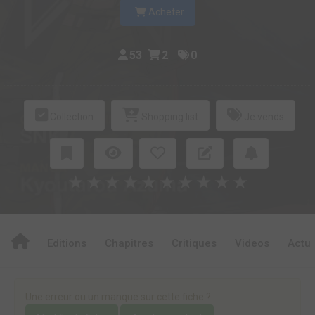
Acheter
53
2
0
Collection
Shopping list
Je vends
★
★
★
★
★
★
★
★
★
★
Editions
Chapitres
Critiques
Videos
Actu
Une erreur ou un manque sur cette fiche ?