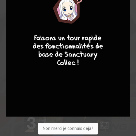
desseins de certains se révèlent ! Round 1… FIGHT !
9
8
9
8
Non merci je connais déjà !