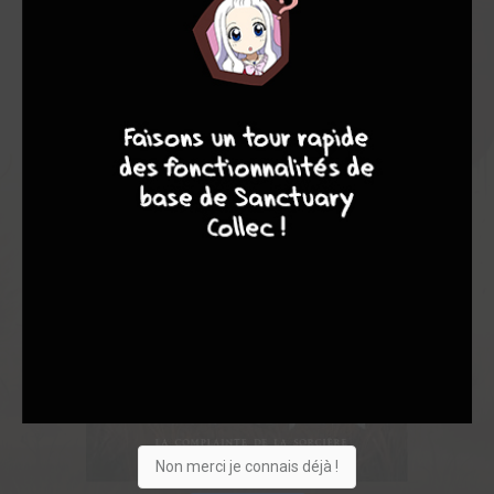
9
7
6
6
Non merci je connais déjà !