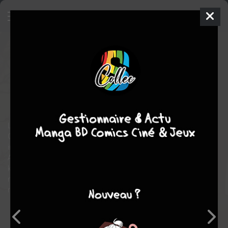
The witcher – la complainte de la
sorcière
TPB HARDCOVER
(CARTONNÉE)
ven. 16 sept. 2022
Urban Comics
Comics
Vanessa r. DEL REY
Bartosz SZTYBOR
Les flammes s'élèvent alors qu'une sorcière brûle sur le bûcher.
Geralt, en quête de sa prochaine mission, reste hanté par les
images de cette fatale exécution, comme une menace sourde.
Aussi, lorsque la fille d'un riche notable semble avoir été
kidnappée, le sorceleur comprend rapidement que sa quête
n'est pas une simple mission de sauvetage... Quelque chose le
ronge de l'intérieur, quelque chose auquel il ne peut échapper.