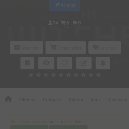
Acheter
34
6
0
Collection
Shopping list
Je vends
★
★
★
★
★
★
★
★
★
★
Editions
Critiques
Videos
Actu
Discussio
Une erreur ou un manque sur cette fiche ?