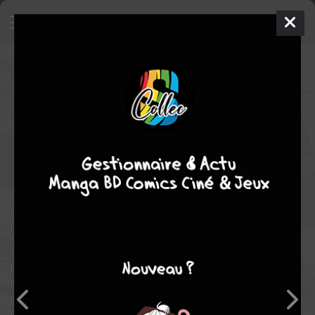
Demon Slave
8
SIMPLE
jeu. 13 oct. 2022
Kurokawa
Manga
Shonen
Youhei TAKEMURA
TAKAHIRO
21
EN COURS
tomes
aventure
comédie
fantastique
Sur Mato, une cité venue d’une dimension démoniaque, existe
un fruit appelé Pêche. Une ressource spéciale qui a la
particularité de donner des super-pouvoirs à celles qui les
mangent. Ces femmes sont des membres des escadrons
antidémons.
Le jeune Yûki Wakura se retrouve plongé dans la dimension de
Mato. Acculé par une horde de monstres, il est sauvé de
justesse par une jeune femme capable de le transformer en une
créature surpuissante. Mais l’activation de ce pouvoir