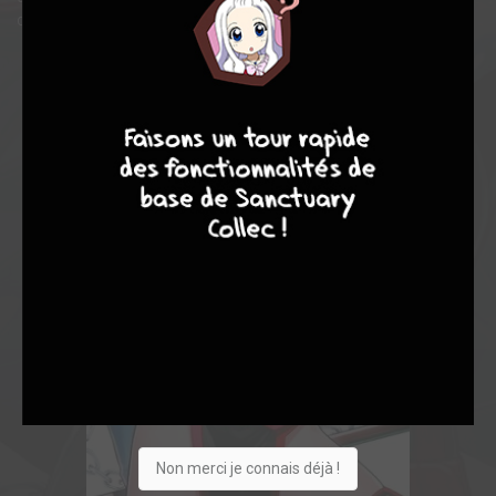
comporte une condition : il doit devenir son esclave…”
9
8
9
8
Non merci je connais déjà !