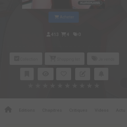
Acheter
413
4
0
Collection
Shopping list
Je vends
★
★
★
★
★
★
★
★
★
★
Editions
Chapitres
Critiques
Videos
Actu