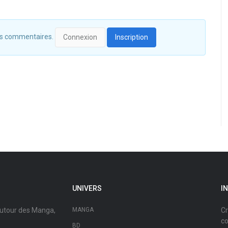
 des commentaires.
Connexion
Inscription
UNIVERS
I
autour des Manga,
MANGA
Cr
co
BD