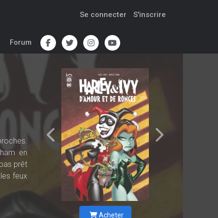
Se connecter
S'inscrire
Forum
 proches.
otham en
 pas prêt
les feux
Acheter