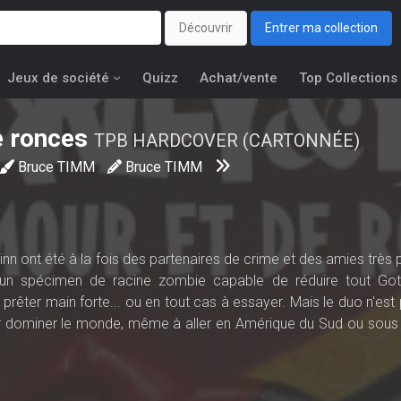
Découvrir
Entrer ma collection
Jeux de société
Quizz
Achat/vente
Top Collections
e ronces
TPB HARDCOVER (CARTONNÉE)
Bruce TIMM
Bruce TIMM
inn ont été à la fois des partenaires de crime et des amies très
r un spécimen de racine zombie capable de réduire tout G
i prêter main forte... ou en tout cas à essayer. Mais le duo n'est
our dominer le monde, même à aller en Amérique du Sud ou sous 