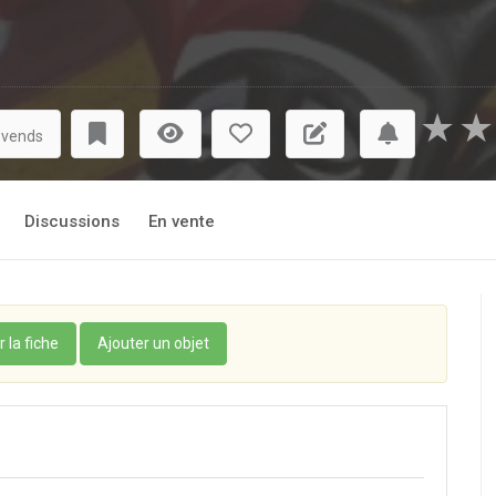
★
★
 vends
Discussions
En vente
r la fiche
Ajouter un objet