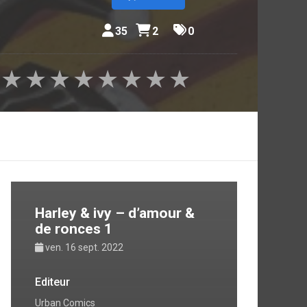
35
2
0
★
★
★
★
★
★
★
★
Harley & ivy – d’amour &
de ronces 1
ven. 16 sept. 2022
Editeur
Urban Comics