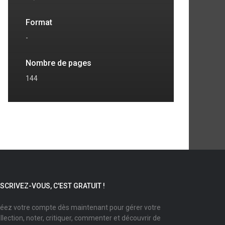
Format
-
Nombre de pages
144
NSCRIVEZ-VOUS, C'EST GRATUIT !
éez votre compte dès maintenant pour gérer votre
llection, noter, critiquer, commenter et découvrir de