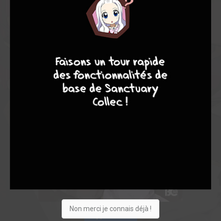
7
9
8
9
Non merci je connais déjà !
Acheter