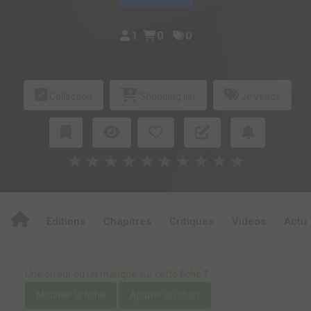
1
0
0
Collection
Shopping list
Je vends
★
★
★
★
★
★
★
★
★
★
Editions
Chapitres
Critiques
Videos
Actu
Une erreur ou un manque sur cette fiche ?
Modifier la fiche
Ajouter un objet