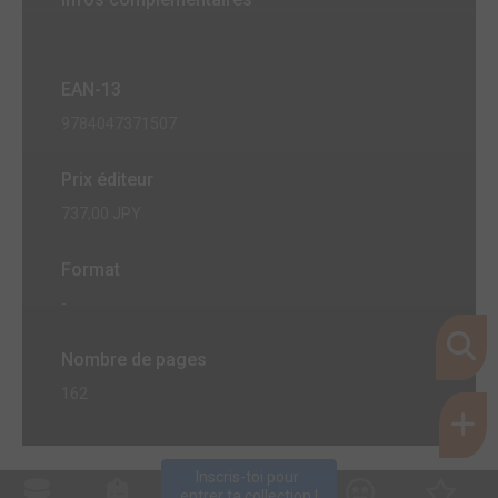
EAN-13
9784047371507
Prix éditeur
737,00 JPY
Format
-
Nombre de pages
162
Inscris-toi pour 
entrer ta collection !