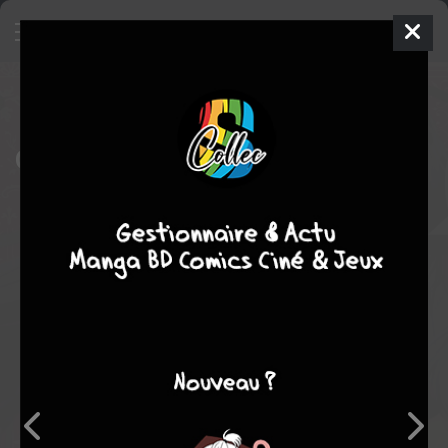
Rekishi ni Nokoru Akujo ni Naru
zo - Akuyaku Reijou ni Naru Hodo
Ouji no Dekiai wa Kasoku Suru you
desu!
3
SIMPLE
jeu. 1 sept. 2022
Enterbrain
Manga
Shojo
Akari HOSHI
Izumi OOKIDO
3
EN COURS
tomes
comédie
fantastique
romance