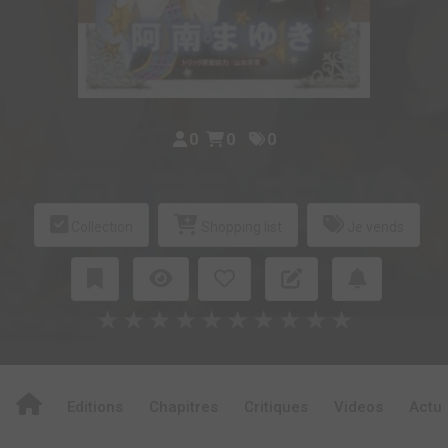
0
0
0
Collection
Shopping list
Je vends
★
★
★
★
★
★
★
★
★
★
Editions
Chapitres
Critiques
Videos
Actu