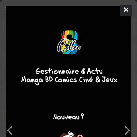
Princesse détective
10
SIMPLE
lun. 1 févr. 2016
Shogakukan
Manga
Shojo
Mayuki ANAN
Mayuki ANAN
17
EN COURS
tomes
policier
Hinami Shion est un vrai rat de bibliothèque: elle passe ses
journées à lire, surtout des livres policiers.
Elle montre d’ailleurs à un camarade une pièce de collection
très rare, l’un des trésors de la bibliothèque : une première
édition des enquêtes de Sherlock Holmes. Mais un jour, le livre a
mystérieusement disparu, alors qu’il n’y avait qu’une seule issue
dans la pièce… Qui peut donc bien être le voleur ? Comment a-t-il
procédé ? Hinami a bien son idée, mais intimidée par les autres,
elle a peur de parler en public… Elle va alors enlever ses lunettes