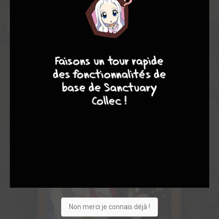
pour ne plus voir leur visage et exposer sa théorie : c’est à partir
de ce moment que sesamis vont la surnommer Princesse
Détective, et l’aider à résoudre les enquêtes les plus complexes
9
8
9
8
Non merci je connais déjà !