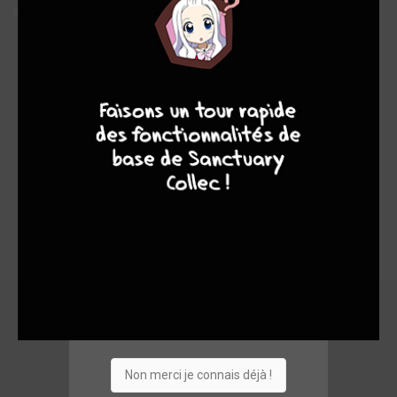
s’accroître encore aujourd’hui.
9
8
9
8
Non merci je connais déjà !