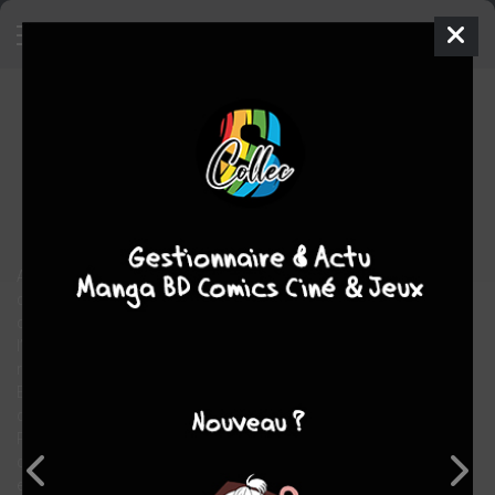
Animeland
69
X-TRA
mer. 19 avril 2023
Anime Manga Presse
Magazine
Inconnue
Documentaire
Tout public
AnimeLand est né 1991 comme fanzine rédigé par une équipe
de passionnés dont les membres ont maintenu à flot la revue
contre vents et marées pendant 30 ans. Au fil des années,
l’équipe a évolué et un grand nombre des professionnels
reconnus du manga sont passés par les pages de la revue.
En 2006, nait AnimeLand X-tra, une formule complémentaire,
dédiée à un public plus jeune, et plus centrée sur l’actualité.
Présent depuis 30 ans déjà, AnimeLand est le magazine qui a su
démocratiser le manga et l’animation japonaise en France, tout
en soudant une communauté de fans qui continue de