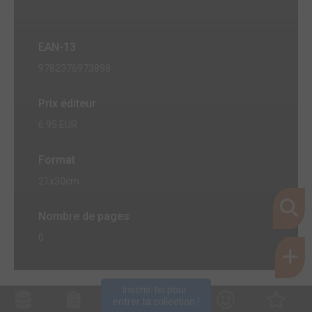
EAN-13
9782376973898
Prix éditeur
6,95 EUR
Format
21x30cm
Nombre de pages
0
Inscris-toi pour 
entrer ta collection !