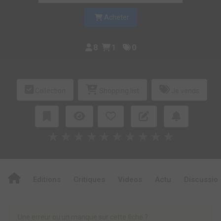
Acheter
8
1
0
Collection
Shopping list
Je vends
★
★
★
★
★
★
★
★
★
★
Editions
Critiques
Videos
Actu
Discussio
Une erreur ou un manque sur cette fiche ?