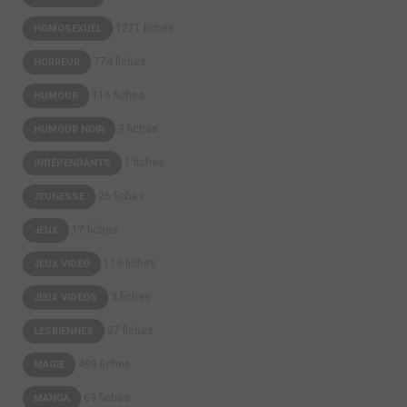
1271 fiches
HOMOSEXUEL
774 fiches
HORREUR
116 fiches
HUMOUR
9 fiches
HUMOUR NOIR
1 fiches
INDÉPENDANTS
26 fiches
JEUNESSE
17 fiches
JEUX
119 fiches
JEUX VIDÉO
3 fiches
JEUX VIDÉOS
37 fiches
LESBIENNES
499 fiches
MAGIE
69 fiches
MANGA