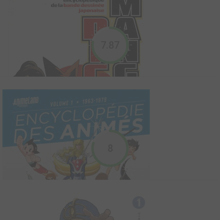
2002
442
0
114
Magazine
La griffe manga, désormais disponible aussi en édition
numérique.
7.87
Dessiner les personnages - Mangas
2014
0
0
0
Ouvrage sur le manga
Créez vos propres personnages mangas grâce à nos leçons
pour acquérir les bases spécifiques à ce genre ! Pratiquez cet art
japonais grâce aux réalisations expliquées en pas à pas.
8
Guerrières, neko et autres combattants partageront désormais
l'univers manga que vous souhaitez créer !
Dico manga
2008
204
0
59
Guide