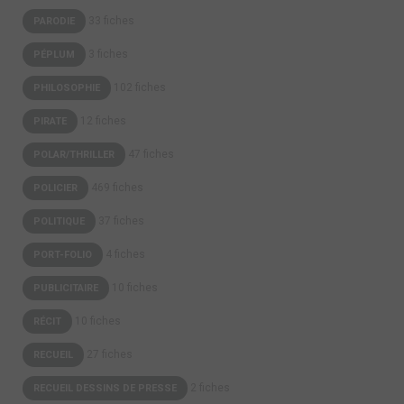
33 fiches
PARODIE
3 fiches
PÉPLUM
102 fiches
PHILOSOPHIE
12 fiches
PIRATE
47 fiches
POLAR/THRILLER
469 fiches
POLICIER
37 fiches
POLITIQUE
4 fiches
PORT-FOLIO
10 fiches
PUBLICITAIRE
10 fiches
RÉCIT
27 fiches
RECUEIL
2 fiches
RECUEIL DESSINS DE PRESSE