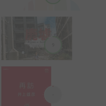
modernes, comment le choisir et l’ac...
2007
22
0
6
Livre illustré
L’histoire d’une assistante débutante qui rencontre l’auteur de
Yureka au festival BD d’Angoulême. La jeune française part à
Séoul la rejoindre. Elle se perd dans Séoul et finit par arriver chez
Kim Youn Kyung. Commence alors son aventure d’assistante et
sa découverte de la vie d...
9
Nippon no Haikyo, Vestiges d'un Japon oublié
2013
6
0
2
Livre illustré
-
Hôpitaux, hôtels, maisons, villages, parcs d’attractions et même