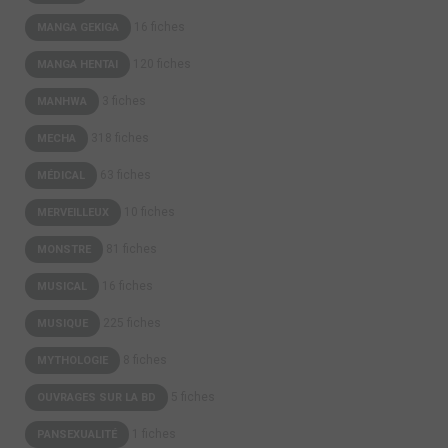
16 fiches
MANGA GEKIGA
120 fiches
MANGA HENTAI
3 fiches
MANHWA
318 fiches
MECHA
63 fiches
MÉDICAL
10 fiches
MERVEILLEUX
81 fiches
MONSTRE
16 fiches
MUSICAL
225 fiches
MUSIQUE
8 fiches
MYTHOLOGIE
5 fiches
OUVRAGES SUR LA BD
1 fiches
PANSEXUALITÉ