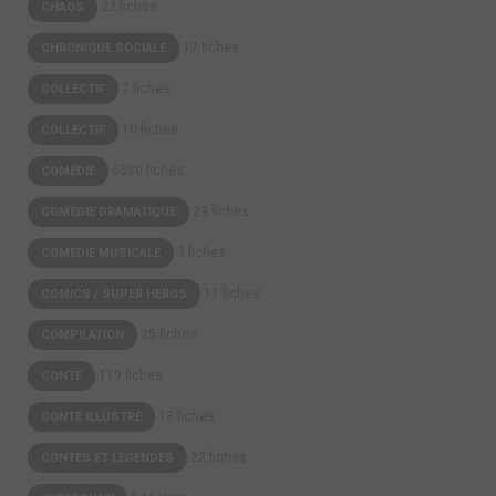
22 fiches
CHAOS
17 fiches
CHRONIQUE SOCIALE
7 fiches
COLLECTIF
10 fiches
COLLECTIF
6380 fiches
COMÉDIE
29 fiches
COMÉDIE DRAMATIQUE
3 fiches
COMÉDIE MUSICALE
11 fiches
COMICS / SUPER HEROS
25 fiches
COMPILATION
119 fiches
CONTE
13 fiches
CONTE ILLUSTRÉ
22 fiches
CONTES ET LÉGENDES