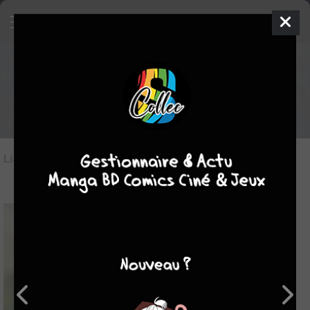
Les manga du genre Documentaire
Liste des oeuvres
(23)
Liste des genres
10