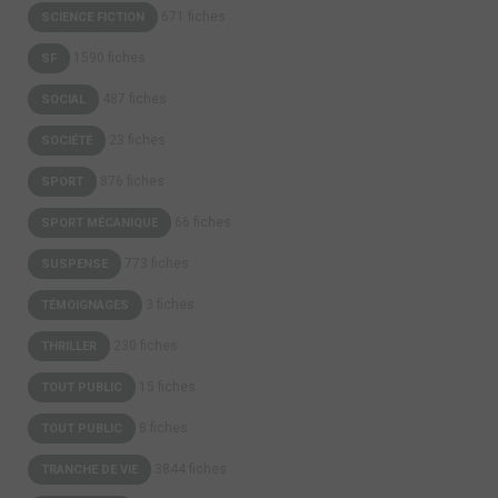
671 fiches
SCIENCE FICTION
1590 fiches
SF
487 fiches
SOCIAL
23 fiches
SOCIÉTÉ
876 fiches
SPORT
66 fiches
SPORT MÉCANIQUE
773 fiches
SUSPENSE
3 fiches
TÉMOIGNAGES
230 fiches
THRILLER
15 fiches
TOUT PUBLIC
8 fiches
TOUT PUBLIC
3844 fiches
TRANCHE DE VIE