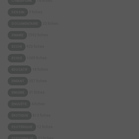
14 fiches
CYBERPUNK
3 fiches
DESSIN
23 fiches
DOCUMENTAIRE
2992 fiches
DRAME
920 fiches
ECCHI
1009 fiches
ECOLE
18 fiches
EDUCATIF
357 fiches
ENFANT
31 fiches
ENIGME
4 fiches
ENQUÊTE
813 fiches
ÉROTIQUE
12 fiches
ESOTÉRIQUE
22 fiches
ESPIONNAGE