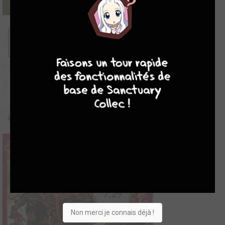
8
9
8
9
6
10 ans avec Hayao Miyazaki
2019
5
0
1
Série TV animée
7.29
Le légendaire animateur et réalisateur japonais Hayao Miyazaki, a
Non merci je connais déjà !
autorisé un seul réalisateur de documentaires à le suivre durant