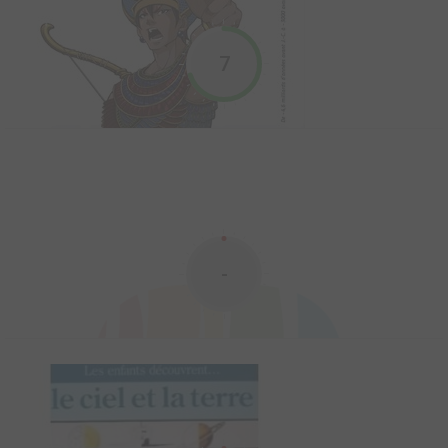
Le dictionnaire encyclopédique de la bande dessinée japonaise
Depuis près d'un siècle, au Japon, la bande dessinée rêve et
7
raconte la vie sous toutes ses formes à des générations de
lecteurs enthousiastes, quels que soient leurs âge, sexe, origine
ou statut social. Plus récemment...
Encyclopédie des Animés
2021
75
0
4
Guide
ENFIN LA PREMIERE ENCYCLOPÉDIE DE TOUS LES ANIME
-
JAPONAIS DE 1963 À NOS JOURS ! Sous la plume de l’équipe
rédactionnelle d’AnimeLand, retracez pas à pas l’histoire de la
japanimation de ses débuts à nos jours. (Re)découvrez des
univers vastes et multiples au fil de nos fiches illust...
L'Histoire en manga
2016
57
0
1
Manga