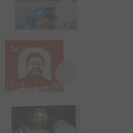
-
L'éditeur scolaire japonais GAKKEN propose une collection de 12
tomes racontant l'histoire du monde. Dessins typiques du
manga, couleurs saturées, scénario avec personnages servent à
illustrer les grands épisodes de l'histoire.
Le Ciel et la Terre
-
1983
1
0
0
Livre illustré
La légende Kingdom Hearts
2018
16
0
0
Guide