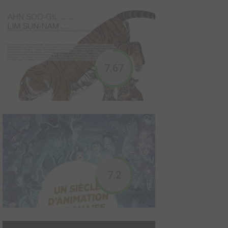
fascinants. Surnommés singes des neiges, ils sont capables de
vivre dans des conditions extrêmes. Nous les avons suivis dans
tout le Japon pendant trois saisons (printemps, automne, hiver)
des plaines enneigées de la péninsule de Shimoki...
7.67
Sushi and Beyond
2015
0
0
0
Série TV animée
Inspiré du livre sur la cuisine japonaise de l’écrivain
gastronomique Michael Booth, ce dessin animé gourmand et
7.2
familiale nous présente une grande variété de plat, du chanko au
yakisoba. Michael est obsédé par la cuisine japonaise, qu’il a
découverte à travers ses lectures, il part...