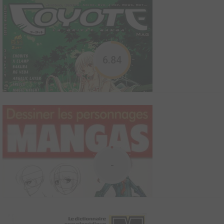
1990
0
0
0
Livre illustré
Tout a commencé en 1978 dans un café ordinaire près de Kyoto.
La rumeur se répand que les serveuses n'y portent pas de
6.84
culotte sous leurs minijupes et des collants transparents. Des
établissements similaires ne tardent pas à ouvrir dans tout le
pays. Les hommes font la queue sur le trottoir...
Coffret Hommage au studio Ghibli
2021
2
0
1
Ouvrage sur le cinéma
Mon voisin Totoro Le Voyage de Chihiro Princesse Mononoke Le
-
Château ambulant Nausicaä de la vallée du vent Le Tombeau des
lucioles... Avec ce coffret, découvrez tout l’univers du studio
Ghibli et de ses fondateurs, Hayao Miyazaki et Isao Takahata.
Biographies, articles thématiques, chron...
Coyote