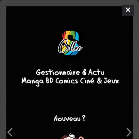
The Ancient Magus Bride
19
SIMPLE
ven. 10 mars 2023
Mag garden
Manga
Shonen
Kore YAMAZAKI
Kore YAMAZAKI
19
tomes
EN COURS
fantastique
Merveilleux
romance
Chisé Hatori a 15 ans. Elle n’a ni famille, ni talent particulier, ni
aucun espoir dans la vie. Un jour, elle est vendue à un sorcier, un
non-humain dont l’existence remonte à la nuit des temps... Il la
prend sous son aile pour faire d’elle sa disciple et lui annonce
qu’à terme, elle deviendra son épouse. Alors, les aiguilles qui
semblaient à tout jamais figées dans son cœur se mettent à
tourner de nouveau, petit à petit...