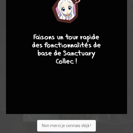
9
8
9
8
Non merci je connais déjà !
Acheter