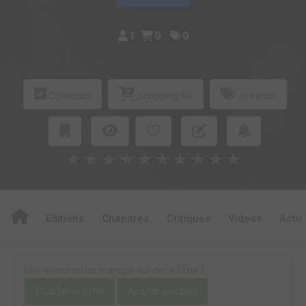
1
0
0
Collection
Shopping list
Je vends
★
★
★
★
★
★
★
★
★
★
Editions
Chapitres
Critiques
Videos
Actu
Une erreur ou un manque sur cette fiche ?
Modifier la fiche
Ajouter un objet