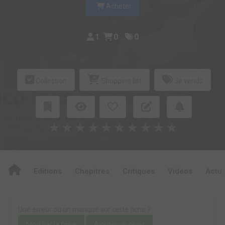
Acheter
1
0
0
Collection
Shopping list
Je vends
★
★
★
★
★
★
★
★
★
★
Editions
Chapitres
Critiques
Videos
Actu
Une erreur ou un manque sur cette fiche ?
Modifier la fiche
Ajouter un objet