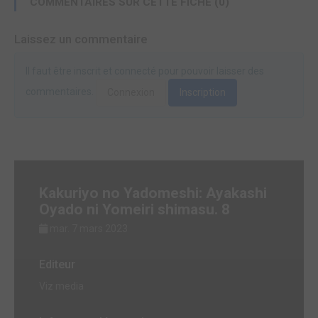
COMMENTAIRES SUR CETTE FICHE (0)
Laissez un commentaire
Il faut être inscrit et connecté pour pouvoir laisser des
commentaires.
Connexion
Inscription
Kakuriyo no Yadomeshi: Ayakashi
Oyado ni Yomeiri shimasu. 8
mar. 7 mars 2023
Editeur
Viz media