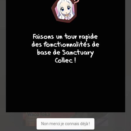
4
7
8
7
Non merci je connais déjà !