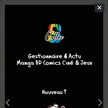
Kakuriyo no Yadomeshi: Ayakashi
Oyado ni Yomeiri shimasu.
8
SIMPLE
mar. 7 mars 2023
Viz media
Manga
Shojo
romance
Fantasy
Une jeune femme du nom d'Aoi hérite, à la mort de son grand-
père qui l'a éduquée et recueillie, de sa capacité à voir les
Ayakashi. Mais peu de temps après, un Oni apparaît et l'enlève,
afin de faire d'elle son épouse, en paiement d'une dette
contractée par son grand-père décédé, une célébrité dans ce
monde. Mais Aoi refuse, et propose de travailler afin de
rembourser son dû.