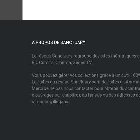
A PROPOS DE SANCTUARY
Le réseau Sanctuary regroupe des sites thématiques 
BD, Comics, Cinéma, Séries TV.
Vous pouvez gérer vos collections grâce à un outil 100%
Les sites du réseau Sanctuary sont des sites d'informati
Merci de ne pas nous contacter pour obtenir du scantr
d'ouvrages par chapitre), du fansub ou des adresses de
streaming illégaux.