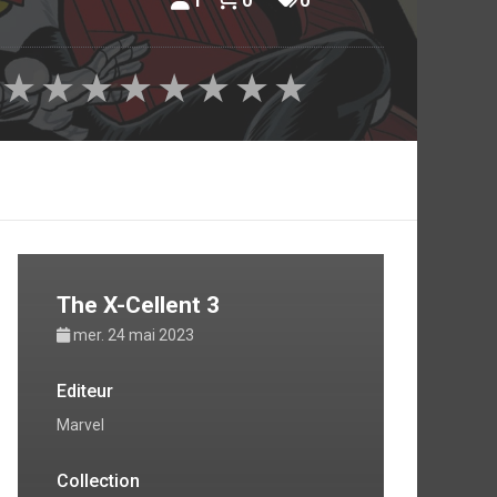
1
0
0
★
★
★
★
★
★
★
★
The X-Cellent 3
mer. 24 mai 2023
Editeur
Marvel
Collection