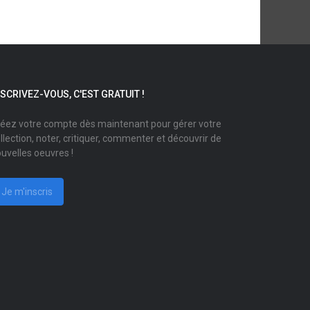
NSCRIVEZ-VOUS, C'EST GRATUIT !
éez votre compte dès maintenant pour gérer votre
llection, noter, critiquer, commenter et découvrir de
uvelles oeuvres !
Je m'inscris