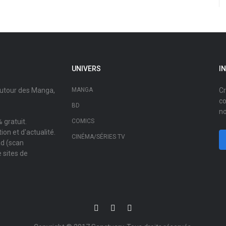
UNIVERS
I
autour des Manga,
MANGA
Cr
co
BD
no
 gratuit.
COMICS
on et d'actualité.
CINÉMA/SÉRIES TV
ad (scan
 sites de