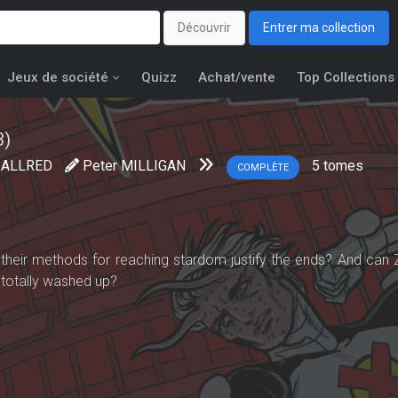
Découvrir
Entrer ma collection
Jeux de société
Quizz
Achat/vente
Top Collections
3)
 ALLRED
Peter MILLIGAN
5
tomes
COMPLÈTE
o their methods for reaching stardom justify the ends? And can Z
 totally washed up?