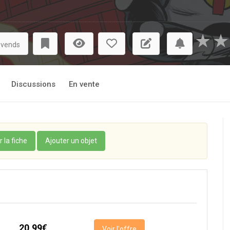
★
★
 vends
Discussions
En vente
r la fiche
Ajouter un objet
20,99€
Voir l'offre