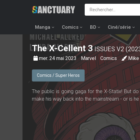
Manga
Comics
BD
Ciné/série
The X-Cellent
3
ISSUES V2 (202
mer. 24 mai 2023
Marvel
Comics
Mike
Comics / Super Heros
The public is going gaga for the X-Statix! But d
make his way back into the mainstream - or is he