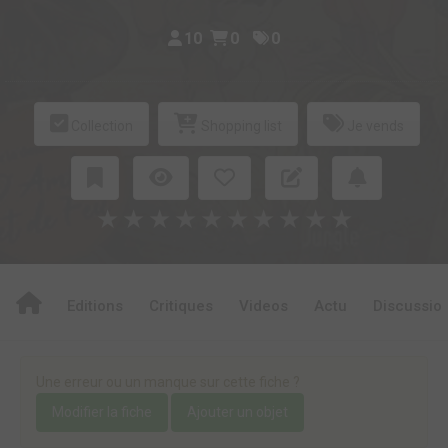
10
0
0
Collection
Shopping list
Je vends
★
★
★
★
★
★
★
★
★
★
Editions
Critiques
Videos
Actu
Discussio
Une erreur ou un manque sur cette fiche ?
Modifier la fiche
Ajouter un objet