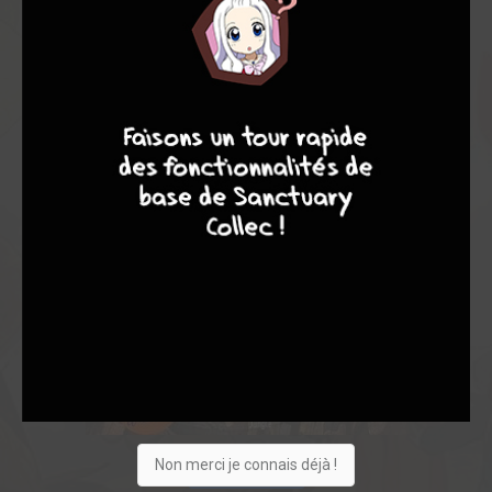
7
8
8
10
Non merci je connais déjà !
Acheter