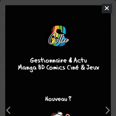
Tout jaune
1 - Tout jaune
SIMPLE
jeu. 31 août 2023
jungle
BD
Hélène CANAC
Hélène CANAC
1
tome
EN COURS
fantastique
Le soleil a disparu... Découvrez où il se cache !
- Tu te souviens du soleil, toi ?
- Non... il s'est couché quand je n'étais pas encore née. Et
depuis, il ne s'est plus levé. Grand-mère dit qu'il déprime au pied
de la montagne noire...
- Il ressemblait à quoi, tu sais ?
- À un rond tout jaune dans le ciel.