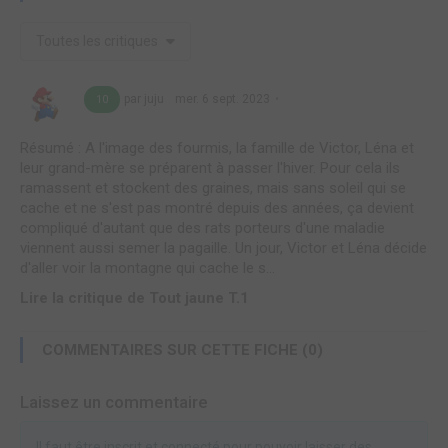
Toutes les critiques
par juju
mer. 6 sept. 2023
10
Résumé : A l'image des fourmis, la famille de Victor, Léna et
leur grand-mère se préparent à passer l'hiver. Pour cela ils
ramassent et stockent des graines, mais sans soleil qui se
cache et ne s'est pas montré depuis des années, ça devient
compliqué d'autant que des rats porteurs d'une maladie
viennent aussi semer la pagaille. Un jour, Victor et Léna décide
d'aller voir la montagne qui cache le s...
Lire la critique de Tout jaune T.1
COMMENTAIRES SUR CETTE FICHE (0)
Laissez un commentaire
Il faut être inscrit et connecté pour pouvoir laisser des