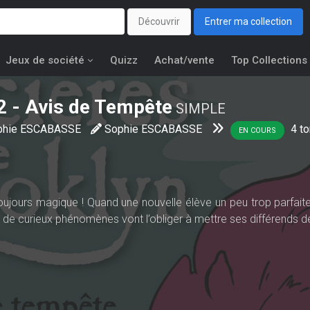
Découvrir
Entrer ma collection
Jeux de société
Quizz
Achat/vente
Top Collections
2 - Avis de Tempête
SIMPLE
phie ESCABASSE
Sophie ESCABASSE
4
t
EN COURS
oujours magique ! Quand une nouvelle élève un peu trop parfaite 
ais de curieux phénomènes vont l’obliger à mettre ses différends 