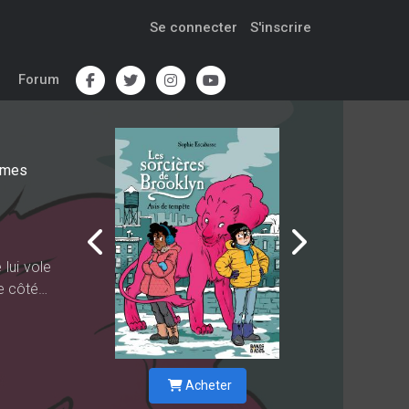
Se connecter
S'inscrire
Forum
omes
lui vole
de côté…
Acheter