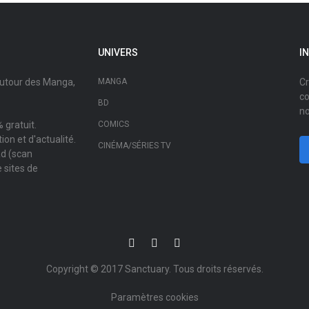
UNIVERS
I
autour des Manga,
MANGA
Cr
co
BD
no
 gratuit.
COMICS
on et d'actualité.
CINÉMA/SÉRIES TV
ad (scan
 sites de
Copyright © 2017
Sanctuary
. Tous droits réservés.
Paramètres cookies