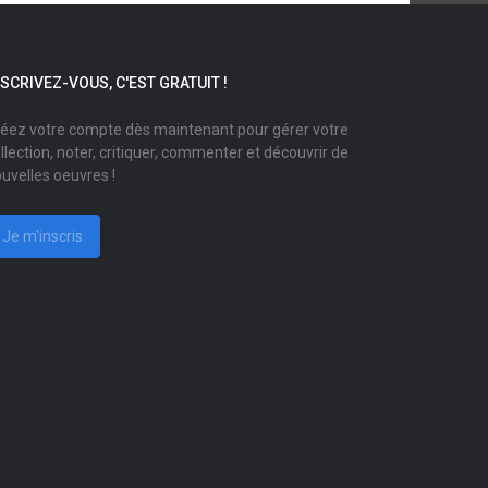
NSCRIVEZ-VOUS, C'EST GRATUIT !
éez votre compte dès maintenant pour gérer votre
llection, noter, critiquer, commenter et découvrir de
uvelles oeuvres !
Je m'inscris