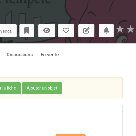
★
★
 vends
Discussions
En vente
r la fiche
Ajouter un objet