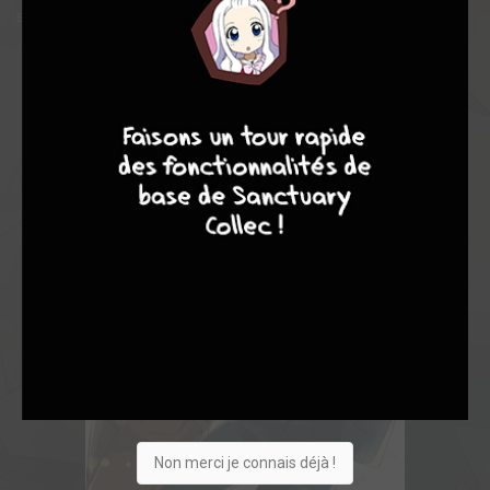
sentiments de ce dernier ?
7
9
8
9
Non merci je connais déjà !