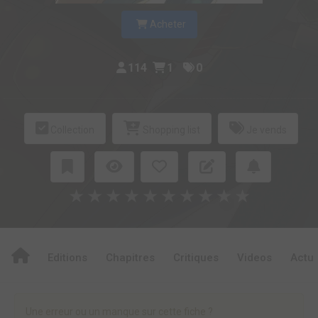
Acheter
114
1
0
Collection
Shopping list
Je vends
★
★
★
★
★
★
★
★
★
★
Editions
Chapitres
Critiques
Videos
Actu
Une erreur ou un manque sur cette fiche ?