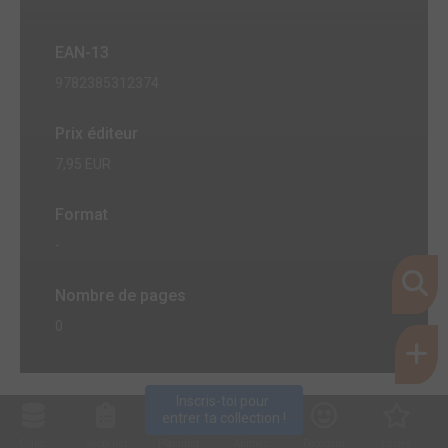
EAN-13
9782385312374
Prix éditeur
7,95 EUR
Format
-
Nombre de pages
0
Inscris-toi pour 
entrer ta collection !
Collec
Shop. list
Planning
Animes
Découvrir
Envies