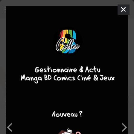
Cherry Magic
3
SIMPLE
jeu. 25 janv. 2024
akata
Manga
Yaoi
Yuu
TOYOTA
Yuu TOYOTA
15
tomes
EN COURS
romance
fantastique
comédie
La légende urbaine raconte que si vous êtes vierge à 30 ans,
vous développez un pouvoir magique. Pour Adachi, cette
rumeur est devenue une réalité : depuis peu, il peut lire les
pensées de tous ceux qui le touchent. Et ce n’est pas facile à
vivre tous les jours : dans le métro le matin, ou dans n’importe
quel contexte de la vie quotidienne, quand vous êtes parasités
par ces pensées qui ne sont pas les vôtres, les situations
peuvent s’avérer parfois pour le moins cocasses. Surtout
quand un jour, vous découvrez que votre brillant (et séduisant)
collègue a le béguin pour vous ! Adachi arrivera-t-il à gérer les