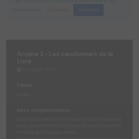
Il faut être inscrit et connecté pour pouvoir laisser des
commentaires.
Connexion
Inscription
Arcana 3 - Les cauchemars de la
Lune
mer. 26 juin 2024
Editeur
drakoo
Infos complémentaires
Dans l’élaboration de mon histoire, Il était initialement
prévu que le tome trois et quatre soient plus courts et
ne fasse que 80 pages chacun.
En storyboardant le troisième tome, je me suis dit que