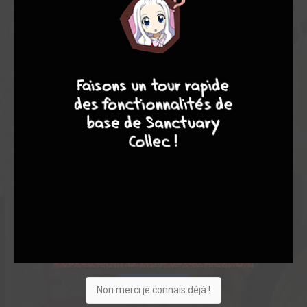
8
7
8
7
Acheter
Non merci je connais déjà !