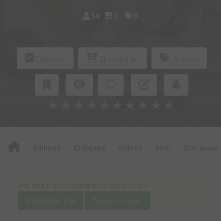
14
1
0
Collection
Shopping list
Je vends
★
★
★
★
★
★
★
★
★
★
Editions
Critiques
Videos
Actu
Discussio
Une erreur ou un manque sur cette fiche ?
Modifier la fiche
Ajouter un objet