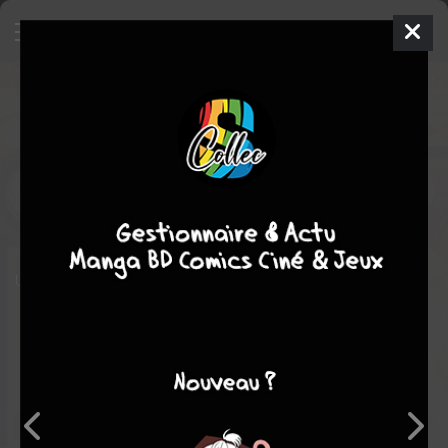
Arcana
3 - Les cauchemars de la
Lune
SIMPLE
mer. 26 juin 2024
drakoo
BD
Serena BLASCO
Serena BLASCO
3
tomes
COMPLÈTE
fantastique
aventure
Esotérique
Un final en ombres et en dragon !