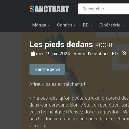
Manga
Comics
BD
Ciné/série
Les pieds dedans
POCHE
mer. 19 juin 2024
vents d'ouest bd
BD
Tranche de vie
Affreux, sales et méchants !
« Y'a pas, dès qu'on goûte au luxe, on prend des
dans leur caravane. Bon, c'était un peu étroit, sur
eu un bel héritage ! Pensez donc : un pavillon ! Même
pas ! Ils tournent encore autour de la mère Chartier,
viager. »