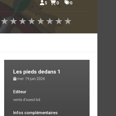
5
0
0
épisodes
s qui se
a comédie
★
★
★
★
★
★
★
★
seau.
Les pieds dedans 1
mer. 19 juin 2024
Editeur
vents d'ouest bd
Infos complémentaires