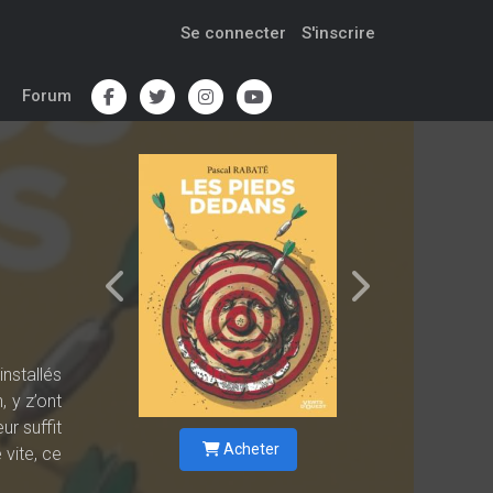
Se connecter
S'inscrire
Forum
nstallés
, y z’ont
ur suffit
Acheter
 vite, ce