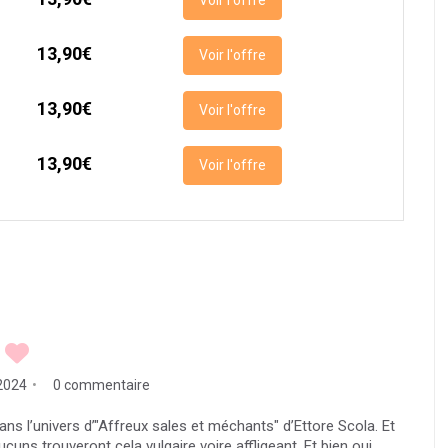
13,90€
Voir l'offre
13,90€
Voir l'offre
13,90€
Voir l'offre
 2024
0 commentaire
ns l’univers d’"Affreux sales et méchants" d’Ettore Scola. Et
cuns trouveront cela vulgaire voire affligeant. Et bien oui,