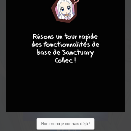
8
9
8
7
Non merci je connais déjà !
Acheter