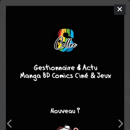
Les Royaumes de Feu
7
SIMPLE
jeu. 13 juin 2024
Gallimard jeunesse
Comics
Mike HOLMES
Construisez votre propre légende ! Vous aimez écrire ou
dessiner ? Vous rêvez d'inventer des histoires de dragons ?
Suivez les conseils d'écriture de la grande Tui T. Sutherland
pour donner vie à votre propre univers en roman ou en bande
dessinée !