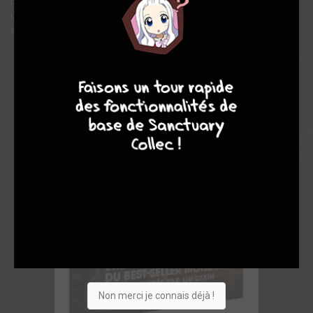
L’adaptation graphique du célèbre best-seller mondial aux
millions de lecteurs, Le Problème à trois corps, de Liu Cixin,
supervisée par l’auteur lui-même.
4
7
8
7
Non merci je connais déjà !