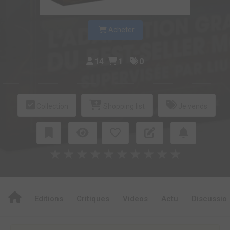
Acheter
14
1
0
Collection
Shopping list
Je vends
★
★
★
★
★
★
★
★
★
★
Editions
Critiques
Videos
Actu
Discussio