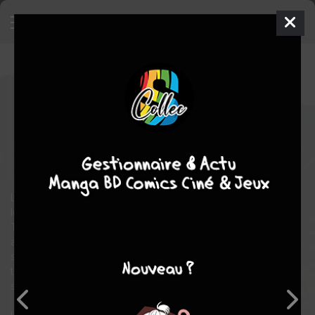
Le problème à trois corps
3 -
Soleils mortels
SIMPLE
mer. 4 sept. 2024
Hachette
BD
Xudong CAI
Xudong CAI
5
tomes
EN COURS
science fiction
Les rumeurs complotistes antisciences font des ravages. Pour
les arrêter et comprendre les liens qui les relient au monde des
Trois Corps, Wang Miao pénètre à nouveau le cercle fermé des
amateurs du Jeu. Premier ordinateur humain, réunions
secrètes, révélations... Les masques tombent mais la vérité est
terrifiante et l’humanité n’est pas prête. Pourtant, le cycle des
soleils mortels menace à présent la Terre...