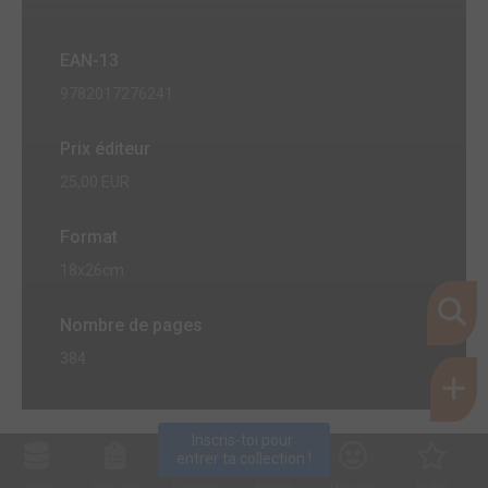
EAN-13
9782017276241
Prix éditeur
25,00 EUR
Format
18x26cm
Nombre de pages
384
Inscris-toi pour 
entrer ta collection !
Collec
Shop. list
Planning
Animes
Découvrir
Envies