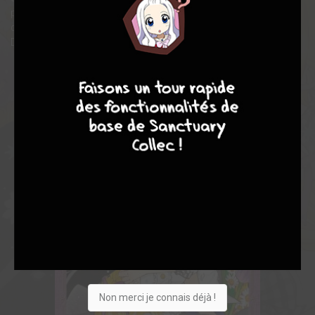
pour ne plus voir leur visage et exposer sa théorie : c’est à partir
de ce moment que sesamis vont la surnommer Princesse
Détective, et l’aider à résoudre les enquêtes les plus complexes
9
8
9
8
Non merci je connais déjà !