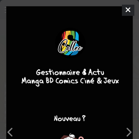
Princesse détective
17
SIMPLE
mer. 19 mars 2025
nobi nobi!
Manga
Shojo
Mayuki ANAN
Mayuki ANAN
17
EN COURS
tomes
policier
Hinami Shion est un vrai rat de bibliothèque: elle passe ses
journées à lire, surtout des livres policiers.
Elle montre d’ailleurs à un camarade une pièce de collection
très rare, l’un des trésors de la bibliothèque : une première
édition des enquêtes de Sherlock Holmes. Mais un jour, le livre a
mystérieusement disparu, alors qu’il n’y avait qu’une seule issue
dans la pièce… Qui peut donc bien être le voleur ? Comment a-t-il
procédé ? Hinami a bien son idée, mais intimidée par les autres,
elle a peur de parler en public… Elle va alors enlever ses lunettes