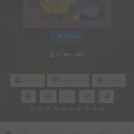
Acheter
28
4
0
Collection
Shopping list
Je vends
★
★
★
★
★
★
★
★
★
★