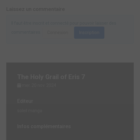
Laissez un commentaire
Il faut être inscrit et connecté pour pouvoir laisser des
commentaires.
Connexion
Inscription
The Holy Grail of Eris 7
mer. 20 nov. 2024
Editeur
soleil manga
Infos complémentaires