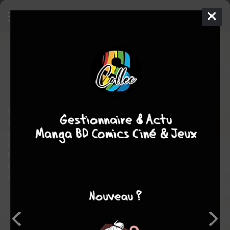
The Holy Grail of Eris
7
SIMPLE
mer. 20 nov. 2024
soleil manga
Manga
Inconnue
Hinase MOMOYAMA
Kujira TOKIWA
10
tomes
EN COURS
Constance Grail et Scarlett Castiel sont deux femmes que tout
oppose. La première est l'héritière d’une noble famille
désargentée ; la seconde, le spectre d’une femme perfide
injustement condamnée à mort. De bals somptueux en
luxueuses demeures, elles vont unir leurs forces pour retrouver
les coupables de la machination ayant coûté la vie de Scarlett
dix ans plus tôt...