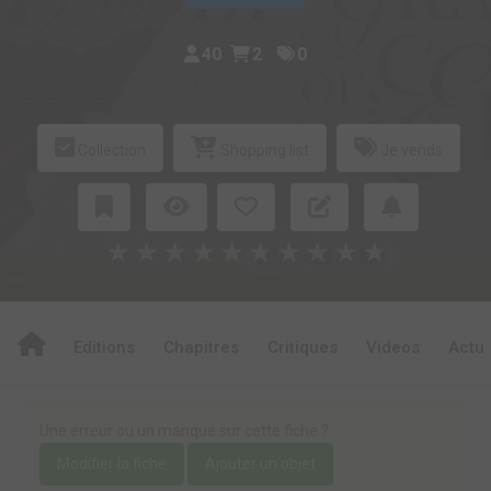
40
2
0
Collection
Shopping list
Je vends
★
★
★
★
★
★
★
★
★
★
Editions
Chapitres
Critiques
Videos
Actu
Une erreur ou un manque sur cette fiche ?
Modifier la fiche
Ajouter un objet