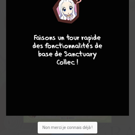
9
8
9
8
Non merci je connais déjà !
Acheter