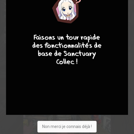
vinyle dans lesquelles l'amour de la musique dépasse les âges
et les frontières et révèle des sentiments et des souvenirs
touchants.
7
8
8
10
Dans une ambiance nostalgique sublimée par une finesse du
trait, ces tranches de vie apaisantes et émouvantes révèlent le
pouvoir de la musique, des vinyles et de la radio.
Non merci je connais déjà !