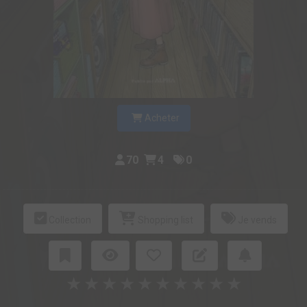
Acheter
70
4
0
Collection
Shopping list
Je vends
★
★
★
★
★
★
★
★
★
★