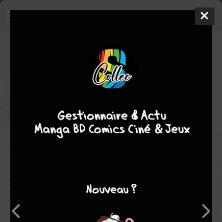
Sounds of vinyl
1
SIMPLE
ven. 4 avril 2025
vega-dupuis
Manga
Seinen
Ryouichirou KEZUKA
Ryouichirou KEZUKA
historique
drame
Une jeune femme vend les vinyles de son grand-père qu'elle
vient de perdre et part à la recherche des souvenirs cachés
dans un disque aux côtés d'une drôle de disquaire. Une
passionnée de rock se met en quête de disques interdits dans
un pays où ce genre est illégal. Un groupe de rock anglais
explore un pays inconnu. Une étudiante se retrouve embarquée
à bord d'un bateau diffusant une radio pirate illégale. Des
passionnés de musique se retrouvent autour d'un vieux juke-
box dans un restaurant qui a vu passer plusieurs générations.
Cinq histoires courtes de rencontres autour de la musique et du