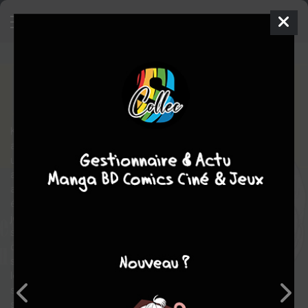
Fashion
4
SIMPLE
mer. 24 sept. 2025
le lézard noir
Manga
Seinen
Lemon HARUNA
Lemon HARUNA
Kai Shindo, 36 ans, vit à Tokyo avec sa femme Sakurako,
autrice de manga, et leur fils. Passionné de mode, il ne rate pas
un défilé de la Fashion Week de Tokyo, il travaille comme
acheteur pour le concept store d’un ami, et son boulot
alimentaire consiste à être technicien lumière pour des
émissions télévisées. Un jour, il fait la rencontre de Jean, un
jeune étudiant en mode, qui l’impressionne par sa motivation et
son envie de créer des vêtements qui bouleverseront le monde
de la mode. Lorsque Jean lui demande son aide pour préparer
son prochain défilé à la Fashion Week de Tokyo, Kai sent qu’il a
le devoir d’accepter. Il va donc lui offrir son temps, ses idées,
son carnet d’adresse et sa confiance, au point de bouleverser
sa vie de famille. Mais petit à petit, l’étudiant prometteur aux airs