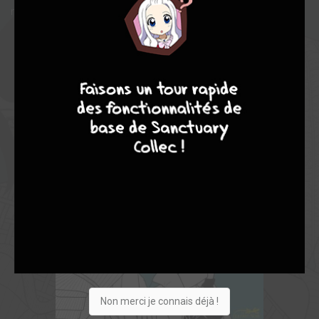
naïfs se révèle être un redoutable manipulateur…
4
7
8
7
Non merci je connais déjà !