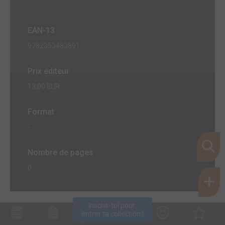
EAN-13
9782353483891
Prix éditeur
13,00 EUR
Format
-
Nombre de pages
0
Inscris-toi pour 
entrer ta collection !