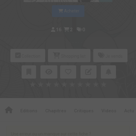
Acheter
16
2
0
Collection
Shopping list
Je vends
★
★
★
★
★
★
★
★
★
★
Editions
Chapitres
Critiques
Videos
Actu
Une erreur ou un manque sur cette fiche ?