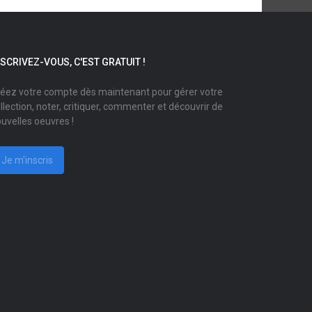
NSCRIVEZ-VOUS, C'EST GRATUIT !
éez votre compte dès maintenant pour gérer votre
llection, noter, critiquer, commenter et découvrir de
uvelles oeuvres !
Je m'inscris