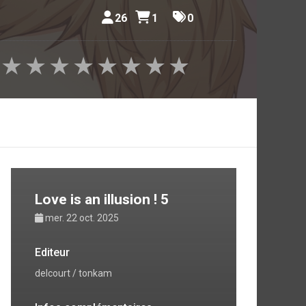
26
1
0
★
★
★
★
★
★
★
★
Love is an illusion ! 5
mer. 22 oct. 2025
Editeur
delcourt / tonkam