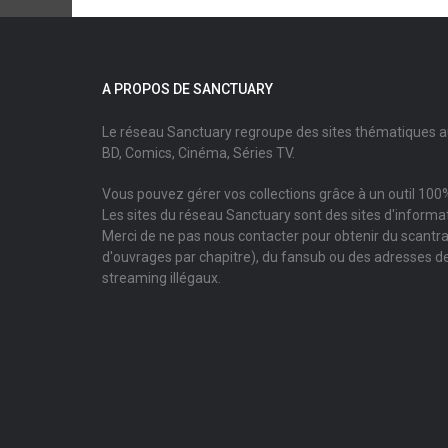
A PROPOS DE SANCTUARY
Le réseau Sanctuary regroupe des sites thématiques 
BD, Comics, Cinéma, Séries TV.
Vous pouvez gérer vos collections grâce à un outil 100%
Les sites du réseau Sanctuary sont des sites d'informati
Merci de ne pas nous contacter pour obtenir du scantr
d'ouvrages par chapitre), du fansub ou des adresses de
streaming illégaux.