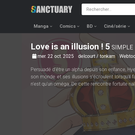
Manga
Comics
BD
Ciné/série
Love is an illusion !
5
SIMPLE
mer. 22 oct. 2025
delcourt / tonkam
Webto
Persuadé d'être un alpha depuis son enfance, Hye
son monde et ses illusions s'écroulent lorsqu'il f
n'est qu'un oméga. De cette rencontre fortuite naî