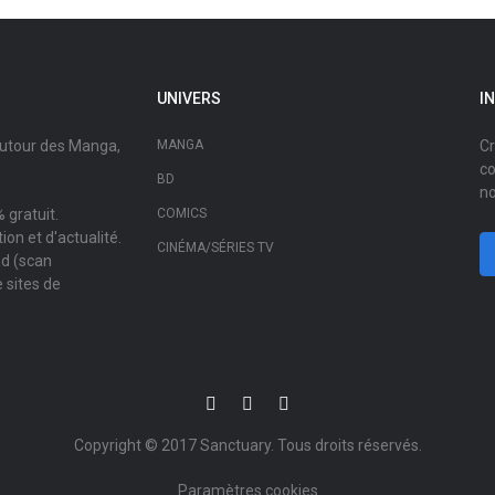
UNIVERS
I
autour des Manga,
MANGA
Cr
co
BD
no
 gratuit.
COMICS
on et d'actualité.
CINÉMA/SÉRIES TV
ad (scan
 sites de
Copyright © 2017
Sanctuary
. Tous droits réservés.
Paramètres cookies