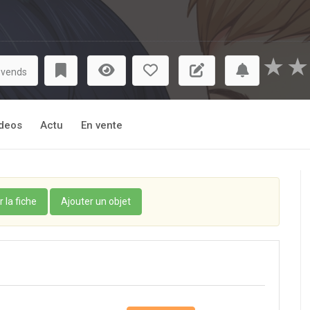
★
★
 vends
deos
Actu
En vente
r la fiche
Ajouter un objet