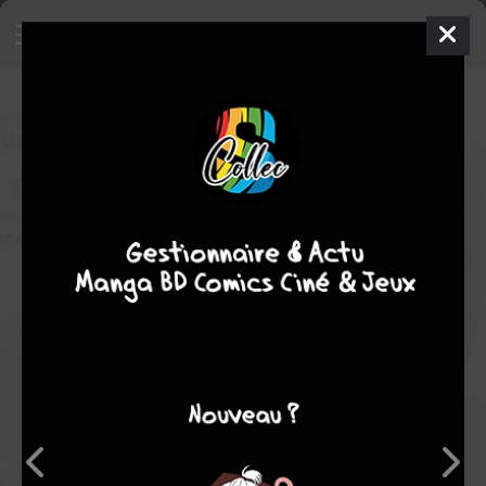
Alya Sometimes Hides Her
Feelings in Russian
3
SIMPLE
ven. 29 août 2025
vega-dupuis
Manga
Shonen
Saho TENAMACHI
Sun SANSAN
2
tomes
EN COURS
comédie
romance