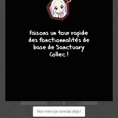
4
7
8
7
Non merci je connais déjà !
Acheter