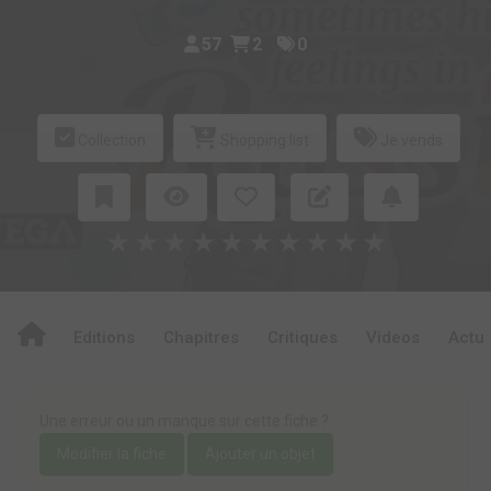
57
2
0
Collection
Shopping list
Je vends
★
★
★
★
★
★
★
★
★
★
Editions
Chapitres
Critiques
Videos
Actu
Une erreur ou un manque sur cette fiche ?
Modifier la fiche
Ajouter un objet