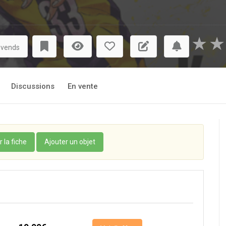
★
★
 vends
Discussions
En vente
r la fiche
Ajouter un objet