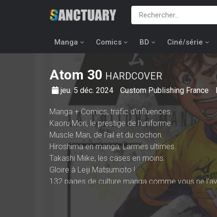
Manga
Comics
BD
Ciné/série
Atom
30
HARDCOVER
jeu. 5 déc. 2024
Custom Publishing France
Manga + Comics, trafic d'influences.
Kaoru Mori, le prestige de l'uniforme.
Muscle Man, de l'ail et du cochon.
Hiroshima en manga, Larmes ultimes.
Takashi Miike, les cases en moins.
Gloire à Leiji Matsumoto !
132 pages de culture manga comme vous ne l'ave