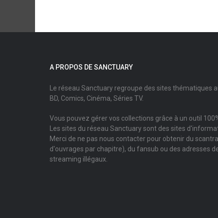
A PROPOS DE SANCTUARY
Le réseau Sanctuary regroupe des sites thématiques 
BD, Comics, Cinéma, Séries TV.
Vous pouvez gérer vos collections grâce à un outil 100%
Les sites du réseau Sanctuary sont des sites d'informati
Merci de ne pas nous contacter pour obtenir du scantr
d'ouvrages par chapitre), du fansub ou des adresses de
streaming illégaux.