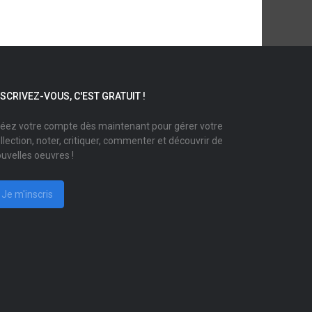
NSCRIVEZ-VOUS, C'EST GRATUIT !
éez votre compte dès maintenant pour gérer votre
llection, noter, critiquer, commenter et découvrir de
uvelles oeuvres !
Je m'inscris