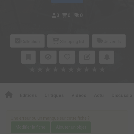
3
0
0
Collection
Shopping list
Je vends
★
★
★
★
★
★
★
★
★
★
Editions
Critiques
Videos
Actu
Discussio
Une erreur ou un manque sur cette fiche ?
Modifier la fiche
Ajouter un objet