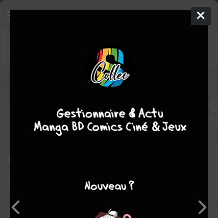
Jour J
32 - Los Alamos
EDITION
SPÉCIALE
mer. 4 juin 2025
delcourt bd
BD
Milorad
VICANOVIć
DUVAL
52
tomes
EN COURS
science fiction
Uchronie
politique
guerre
Collectif
espionnage
1945. Robert Oppenheimer, désabusé par la nature de ses
recherches sur la bombe atomique, fuit le centre de Los
Alamos et rencontre par hasard Jack Kerouac dans un bar. Ce
dernier l'invite à le suivre sur la route. Le FBI se lance à la
poursuite des deux hommes pour remettre " Oppie " au travail...
Car sans lui, le projet Manhattan risque de ne jamais aboutir et