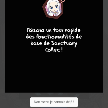
la guerre contre le Japon de s'éterniser.
9
8
9
8
Non merci je connais déjà !
Acheter