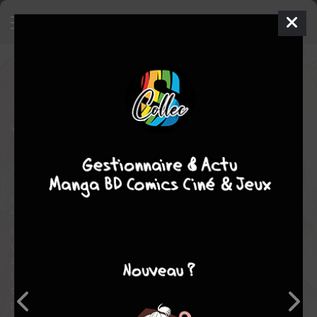
2.5 Dimensional Seduction
6
SIMPLE
mer. 2 juil. 2025
soleil manga
Manga
Shonen
Yuu HASHIMOTO
Yuu HASHIMOTO
EN COURS
19
tomes
romance
Ecchi
comédie
"Je ne m'intéresse pas aux vraies filles !" C'est ce qu'affirme
Okumura, le président du club de manga de l'école. C'est un
otaku typique, obsédé par un personnage de manga 2D sexy
appelé Liliel. Puis la nouvelle année scolaire commence, et une
(vraie !) fille en 3D nommée Lilysa, dont la passion est le
cosplay, rejoint le club. Lilysa convainc Okumura de devenir son
photographe et devine qui est son personnage de manga