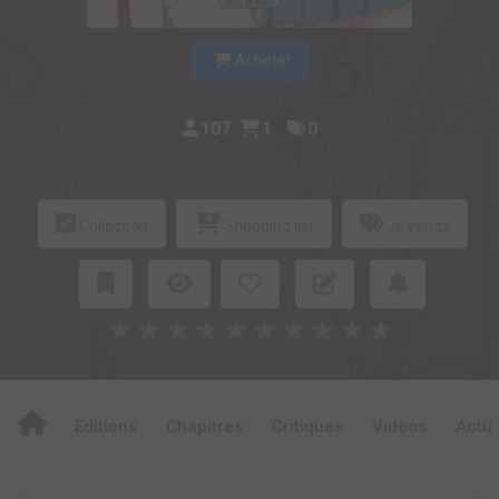
Acheter
107
1
0
Collection
Shopping list
Je vends
★
★
★
★
★
★
★
★
★
★
Editions
Chapitres
Critiques
Videos
Actu