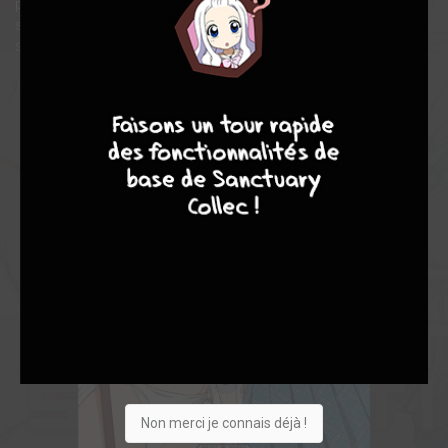
préféré... Les frontières entre la 2D et la 3D commencent à
s'estomper au fur et à mesure que se déroule cette comédie
sentimentale à la frontière des dimensions !
6
10
7
8
Non merci je connais déjà !