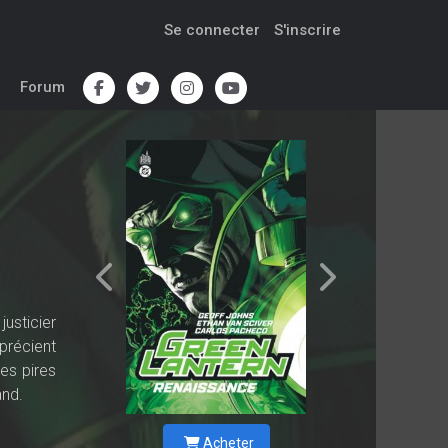
Se connecter
S'inscrire
Forum
usticier
précient
les pires
and.
Acheter