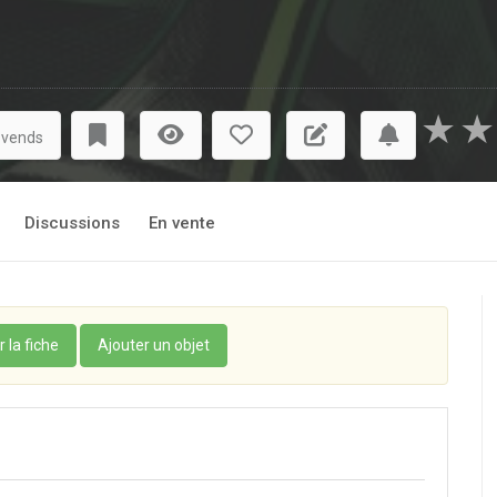
★
★
 vends
Discussions
En vente
r la fiche
Ajouter un objet