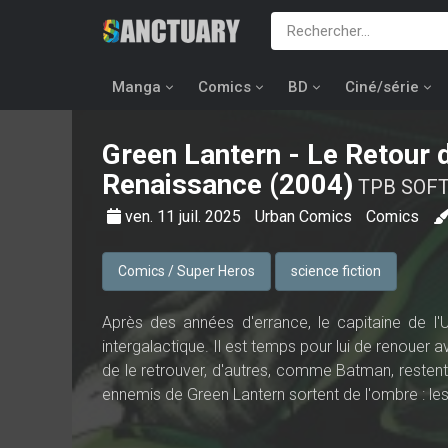
Manga
Comics
BD
Ciné/série
Green Lantern - Le Retour 
Renaissance (2004)
TPB SOFT
ven. 11 juil. 2025
Urban Comics
Comics
Comics / Super Heros
science fiction
Après des années d'errance, le capitaine de l'U
intergalactique. Il est temps pour lui de renouer
de le retrouver, d'autres, comme Batman, restent m
ennemis de Green Lantern sortent de l'ombre : le