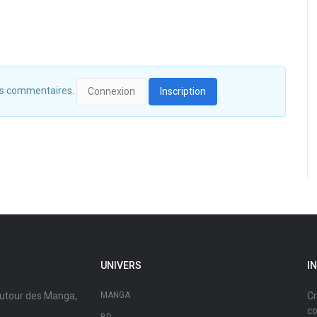
 des commentaires.
Connexion
Inscription
UNIVERS
I
autour des Manga,
MANGA
Cr
co
BD