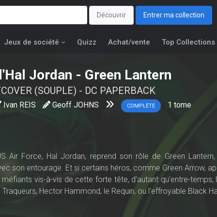
Découvrir
Entrer ma collection
Jeux de société
Quizz
Achat/vente
Top Collections
d'Hal Jordan
- Green Lantern
COVER (SOUPLE) - DC PAPERBACK
Ivan REIS
Geoff JOHNS
1
tome
COMPLÈTE
S Air Force, Hal Jordan, reprend son rôle de Green Lantern, j
 avec son entourage. Et si certains héros, comme Green Arrow, ap
éfiants vis-à-vis de cette forte tête, d'autant qu'entre-temps, 
s Traqueurs, Hector Hammond, le Requin, ou l'effroyable Black H