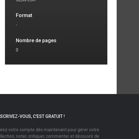
Format
-
Nombre de pages
0
NSCRIVEZ-VOUS, C'EST GRATUIT !
éez votre compte dès maintenant pour gérer votre
llection, noter, critiquer, commenter et découvrir de