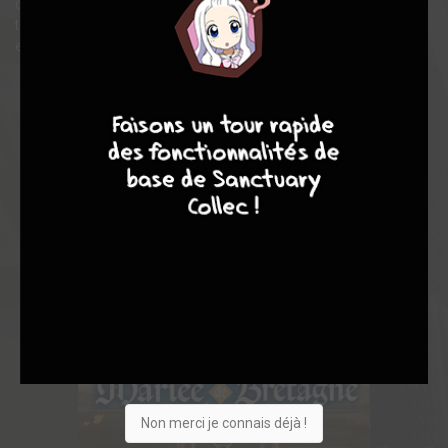
quête d’André le Bleau, un ami de son seigneur… Mais il va
tomber nez à nez avec Andrée, une ravissante jeune fille habillée
en chevalier, qui semble vouloir attenter à la vie du duc !
7
9
8
9
Non merci je connais déjà !