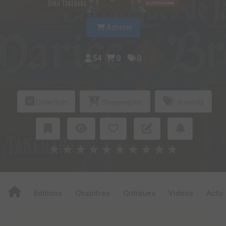
Acheter
54
0
0
Collection
Shopping list
Je vends
★
★
★
★
★
★
★
★
★
★
Editions
Chapitres
Critiques
Videos
Actu