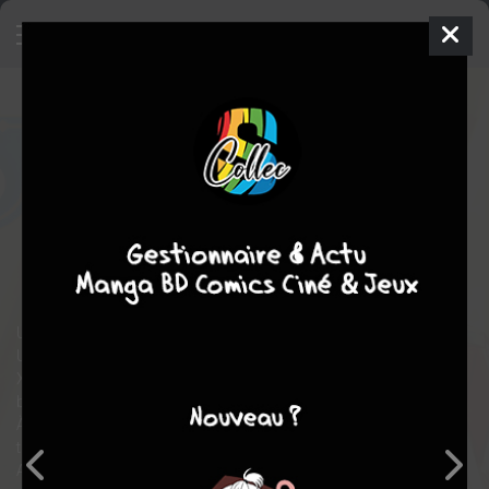
Chroniques de la mariée de
Bretagne
6
SIMPLE
jeu. 4 déc. 2025
Kurokawa
Manga
Seinen
Junji TAKEHARA
Junji TAKEHARA
EN COURS
4
tomes
comédie
historique
romance
Un récit médiéval où les apparences sont parfois trompeuses...
Une quête de vengeance au coeur de la Bretagne du XIIIe siècle.
XIIIe siècle, Bretagne… Thomas, un héraut, arpente un champ de
bataille au péril de sa vie.
À la fin de la bataille, il se voit confier une nouvelle mission :
trouver une épouse pour l’héritier du duc de Bretagne !
Afin de s’acquitter de sa tâche, Thomas se rend à un tournoi en