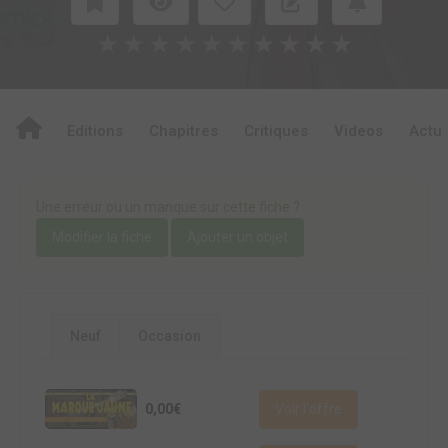
★
★
★
★
★
★
★
★
★
★
Editions
Chapitres
Critiques
Videos
Actu
Une erreur ou un manque sur cette fiche ?
Modifier la fiche
Ajouter un objet
Neuf
Occasion
0,00€
Voir l'offre