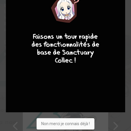
base. Le lanceur vedette de ce club est Nikaidô, un 3éme année.
L'entraineur se prénomme Kuroyanagi. On retrouve aussi
Ichiban Natsuno, un première année qui vient d'arriver à l'école.
Il se dit bon en lanceur, mais après un test, l'entraineur décide de
4
7
8
7
le placer voltigeur.
Dans cette série nous suivrons le quotidien de la famille
Tachibana, et celle du club de baseball de la section collège de
Meisei.
Non merci je connais déjà !