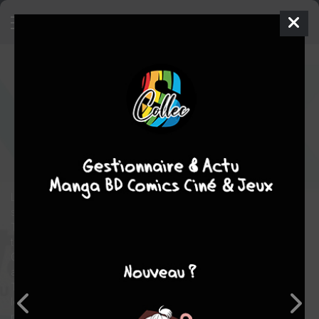
Mix
23
SIMPLE
mer. 12 févr. 2025
Shogakukan
Manga
Shonen
Mitsuru ADACHI
Mitsuru ADACHI
24
tomes
EN COURS
Tranche de vie
Sport
L'histoire prend place 26 ans après la fin de Touch. Les 3 héros
sont frères et sœurs. Otomi Tachibana (12 ans), Tôma
Tachibana (13 ans) et Sôichirô Tachibana (13 ans). Ils sont
tout les 3 dans la section collège de la fameuse école Meisei.
Otomi rentre en 1ère année, quant aux 2 frères ils sont en 2ème
année.
Tôma et Sôichirô sont tous deux dans le club de baseball, dans
lequel ils officient en tant que titulaires. Sôichirô en tant que
receveur et Tôma (malgré un bon lancer) en tant que 3ème