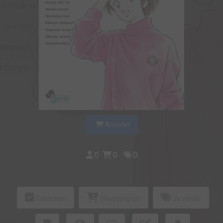
Acheter
0
0
0
Collection
Shopping list
Je vends