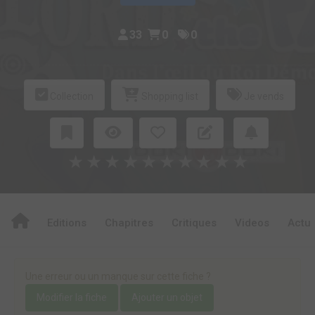
33
0
0
Collection
Shopping list
Je vends
★
★
★
★
★
★
★
★
★
★
Editions
Chapitres
Critiques
Videos
Actu
Une erreur ou un manque sur cette fiche ?
Modifier la fiche
Ajouter un objet