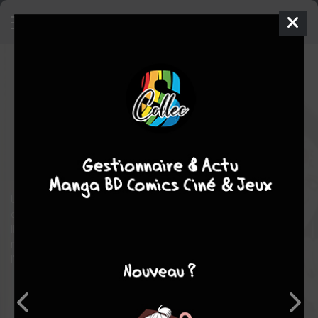
Lord of the fans (Dans l'œil du
Roi-démon)
5
SIMPLE
mer. 10 sept. 2025
doki-doki
Manga
Seinen
Masayasu FUKUSHIMA
5
tomes
COMPLÈTE
romance
Fantasy
comédie
Un jour, Reynolds, un jeune démoniaque qui craint que le métier
de « roi démon » ne lui convienne pas, trouve un but dans la vie.
Il s'agit de soutenir Ellie, une fille courageuse qui travaille
résolument à réaliser son rêve de « vaincre le Roi Démon ». C'est
l'histoire d'un roi démon qui ne peut quitter le héros des yeux !