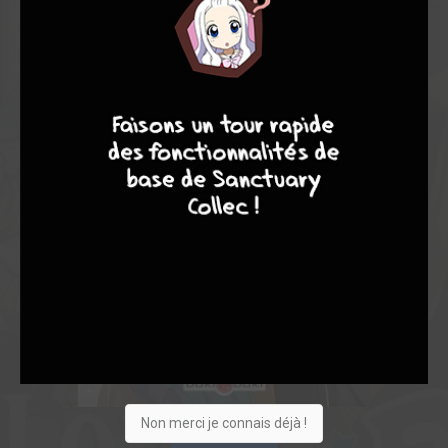
9
8
9
8
Non merci je connais déjà !
Acheter