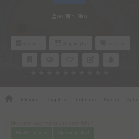
80
1
0
Collection
Shopping list
Je vends
★
★
★
★
★
★
★
★
★
★
Editions
Chapitres
Critiques
Videos
Actu
Une erreur ou un manque sur cette fiche ?
Modifier la fiche
Ajouter un objet