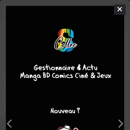
Junjô Romantica
29
SIMPLE
mer. 11 févr. 2026
Asuka
Manga
Yaoi
Shungiku NAKAMURA
Shungiku NAKAMURA
27
tomes
EN COURS
comédie
drame
romance
Misaki espère intégrer une université prestigieuse et, pour
améliorer ses résultats, il a réussi à convaincre un ami de son
grand frère, le célèbre écrivain Akihiko Usami, de lui donner des
cours particuliers. Mais ce génie excentrique, qui vit seul dans
un gigantesque appartement, se montre vite entreprenant.
Misaki découvre alors un autre visage de son professeur, celui
d'un homme romantique et passionné. Et retrouvez aussi les
aventures de Nowaki et Hiroki dans “Junjô Egoist” !