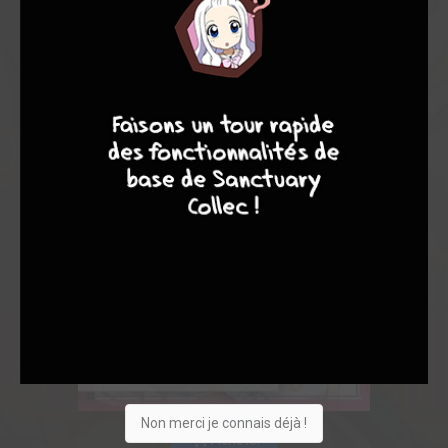
9
8
9
8
Non merci je connais déjà !
Acheter