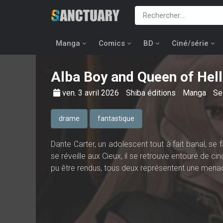
Manga
Comics
BD
Ciné/série
Alba Boy and Queen of Hell
ven. 3 avril 2026
Shiba éditions
Manga
Se
drame
fantastique
Dante Carter, un adolescent tout à fait banal, se f
se réveille aux Cieux, il se retrouve entouré de c
pu être rendus, tous deux représentent une menac