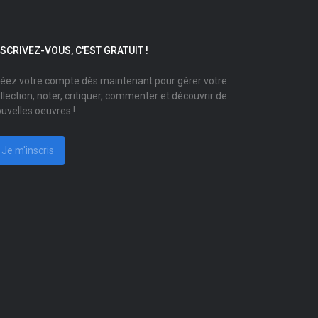
NSCRIVEZ-VOUS, C'EST GRATUIT !
éez votre compte dès maintenant pour gérer votre
llection, noter, critiquer, commenter et découvrir de
uvelles oeuvres !
Je m'inscris