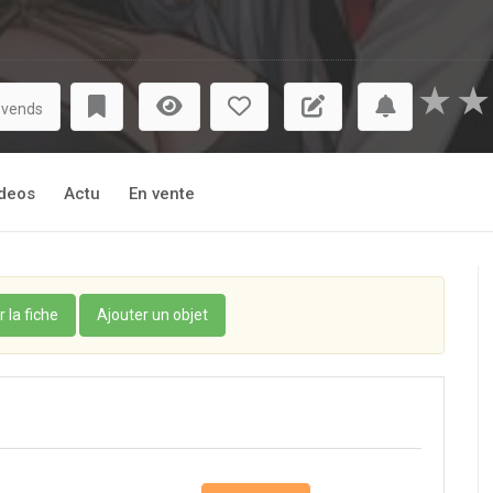
★
★
 vends
deos
Actu
En vente
r la fiche
Ajouter un objet