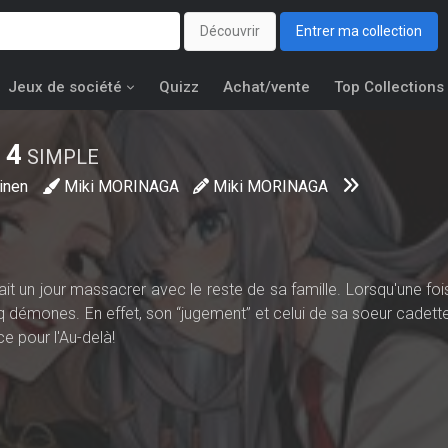
Découvrir
Entrer ma collection
Jeux de société
Quizz
Achat/vente
Top Collections
4
SIMPLE
inen
Miki MORINAGA
Miki MORINAGA
ait un jour massacrer avec le reste de sa famille. Lorsqu'une fois
inq démones. En effet, son “jugement” et celui de sa soeur cadett
e pour l'Au-delà!