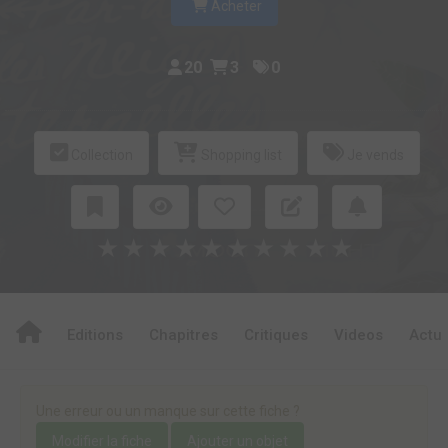
Acheter
20
3
0
Collection
Shopping list
Je vends
★
★
★
★
★
★
★
★
★
★
Editions
Chapitres
Critiques
Videos
Actu
Une erreur ou un manque sur cette fiche ?
Modifier la fiche
Ajouter un objet