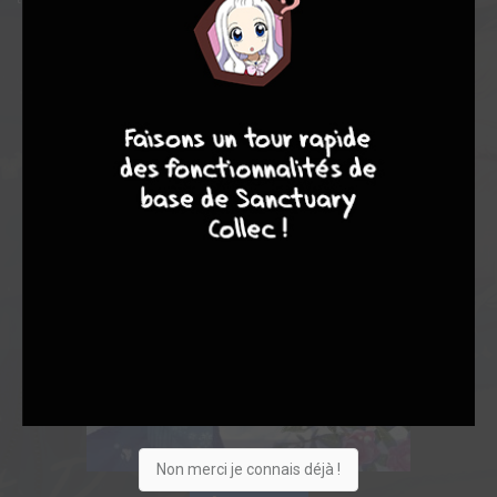
8
8
10
4
Non merci je connais déjà !