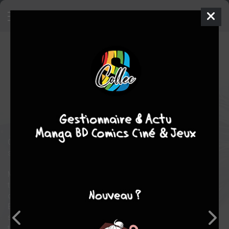
Par-delà les neiges éternelles
2
SIMPLE
jeu. 23 avril 2026
delcourt / tonkam
Manga
Shojo
Haruka CHIZU
Haruka CHIZU
romance
Tranche de vie
Quelle décision prendre lorsque le devoir et la raison
s'opposent ?
Muku Shiraga a passé toute sa jeunesse à vivre sous le même
toit que sa grand-mère, sa mère et sa petite sœur, et à s'occuper
constamment de son grand-père en tant que jeune « aidante ».
Elle a perdu de vue ses rêves et ses espoirs et a peu à peu renié
sa propre personnalité, jusqu'au jour où elle rencontre dans le
train un homme passionné de littérature, tout comme elle...