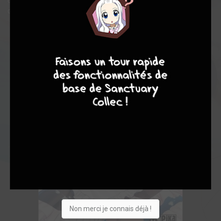
cohabitation inattendue et houleuse risque de bouleverser la vie
du jeune homme !
9
8
9
8
Non merci je connais déjà !