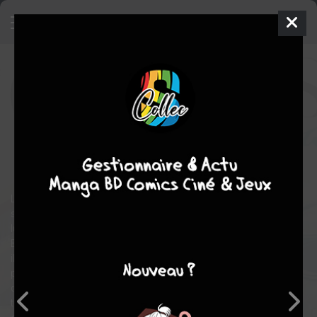
Goddesses Cafe Terrace
19
SIMPLE
mer. 8 juil. 2026
pika
Manga
Shonen
Kôji
SEO
Kôji SEO
22
tomes
COMPLÈTE
comédie
Ecchi
romance
Le jeune Hayato apprend la mort de sa grand-mère alors qu’il
s’apprêtait à intégrer la prestigieuse université de Tokyo. Celle-ci
lui laisse comme seul héritage un café délabré en bord de mer.
Bien que décidé à le faire raser pour laisser le passé derrière lui,
il découvre que cinq jeunes filles y résident et affirment faire
partie de sa famille ! Hayato comprend rapidement qu’il va
devoir composer avec l’énergique Ami, la malicieuse Riho, la
timide Shiraguki, l’impassible Akane et la susceptible Ôka. Cette