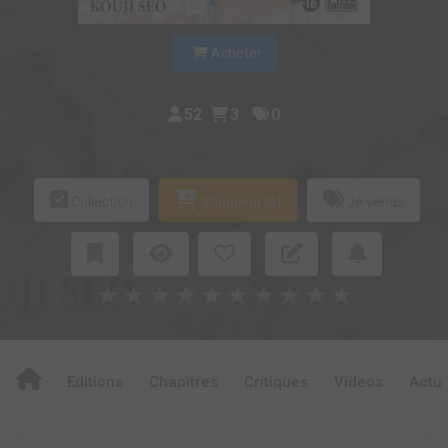
Acheter
52
3
0
Collection
Shopping list
Je vends
★
★
★
★
★
★
★
★
★
★
Editions
Chapitres
Critiques
Videos
Actu