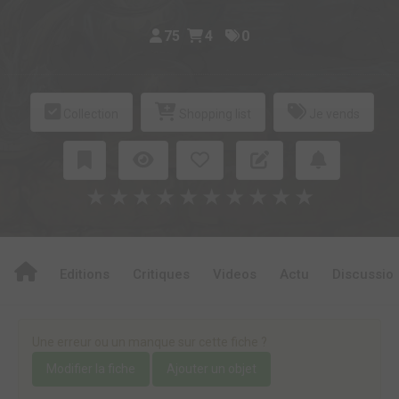
75
4
0
Collection
Shopping list
Je vends
★
★
★
★
★
★
★
★
★
★
Editions
Critiques
Videos
Actu
Discussio
Une erreur ou un manque sur cette fiche ?
Modifier la fiche
Ajouter un objet