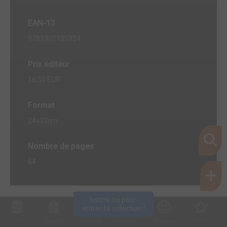
EAN-13
9782302105324
Prix éditeur
16,50 EUR
Format
24x32cm
Nombre de pages
64
Inscris-toi pour 
entrer ta collection !
Collec
Shop. list
Planning
Animes
Découvrir
Envies