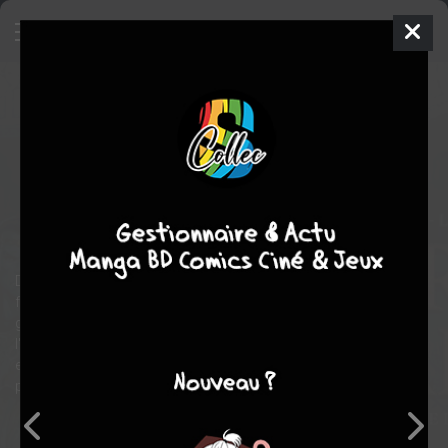
Guerres d'Arran
7 - Le siège de
Dal'Darum
SIMPLE
jeu. 25 juin 2026
soleil bd
BD
Jean-luc ISTIN
7
tomes
EN COURS
Fantasy
Dal'darum panse ses plaies quand une attaque "chirurgicale'
frappe ses points vitaux. Privés de leur chef, elfes, nains, orcs et
gobelins doivent choisir un nouveau pilier pour résister à
l'armée qui approche. Au même moment, d'autres acteurs
entrent en scène : alliances fragiles, secrets anciens et un
passage scellé vers des puissances oubliées...