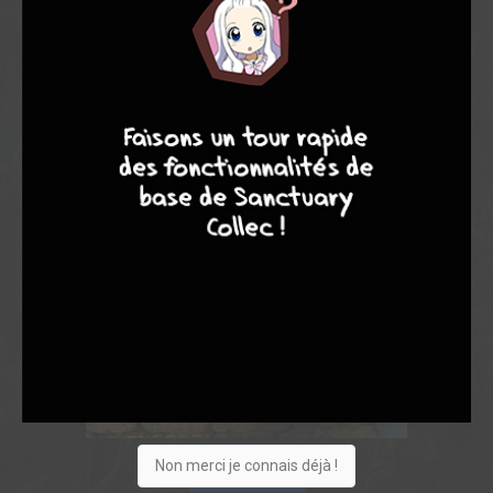
9
8
9
8
Non merci je connais déjà !
Acheter