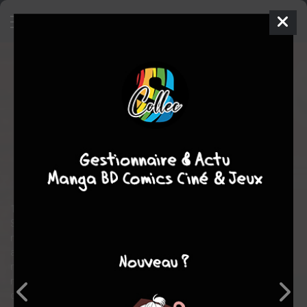
Guerres secrètes
1 - L'Homme
qui trahit Hitler
SIMPLE
mer. 15 avril 2026
glénat bd
BD
Jorge
MIGUEL
Philippe RICHELLE
2
EN COURS
tomes
historique
Polar/thriller
espionnage
1931. Dans une Allemagne ruinée par la guerre, Hans-Thilo
Schmidt, ancien chimiste accepte un poste modeste au
ministère de la Défense sans savoir qu’il va bientôt travailler
avec une machine révolutionnaire. « Enigma » sert à chiffrer des
messages secrets. Alors qu’Enigma devient l’outil stratégique
numéro 1 pour le régime nazi, ce discret employé entame une
double vie et n’hésite pas à transmettre des informations