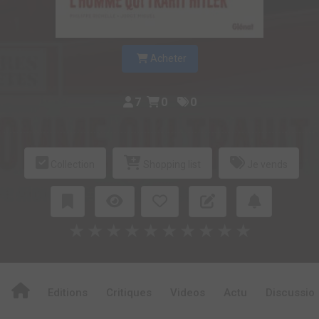
Acheter
7
0
0
Collection
Shopping list
Je vends
★
★
★
★
★
★
★
★
★
★
Editions
Critiques
Videos
Actu
Discussio