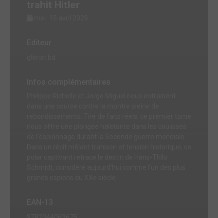
trahit Hitler
mer. 15 avril 2026
Editeur
glénat bd
Infos complémentaires
Philippe Richelle et Jorge Miguel nous entrainent
dans une course contre la montre pleine de
rebondissements. Tiré de faits réels, ce premier tome
nous offre une plongée haletante dans les coulisses
de l’espionnage durant la Seconde guerre mondiale.
Dans un récit mêlant trahison et tension historique, ce
polar captivant retrace le destin de Hans-Thilo
Schmidt, considéré aujourd’hui comme l’un des plus
grands espions du XXe siècle.
EAN-13
9782344063675