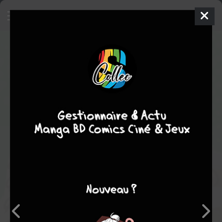
Boruto - Agenda
1
2026-2027
ven. 29 mai 2026
kana
Produit dérivé