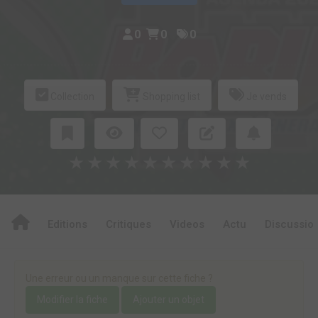
0
0
0
Collection
Shopping list
Je vends
★
★
★
★
★
★
★
★
★
★
Editions
Critiques
Videos
Actu
Discussio
Une erreur ou un manque sur cette fiche ?
Modifier la fiche
Ajouter un objet