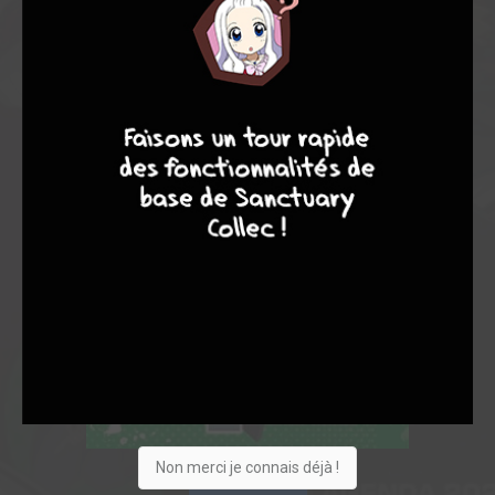
9
7
6
6
Non merci je connais déjà !
Acheter