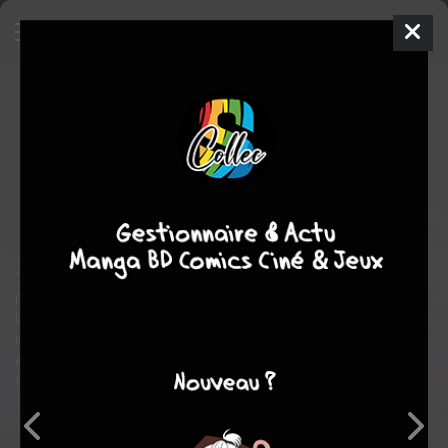
To your eternity
25
SIMPLE
mer. 17 juin 2026
pika
Manga
Shonen
Yoshitoki OIMA
Yoshitoki OIMA
COMPLÈTE
25
tomes
drame
fantastique
aventure
“C’est à l’épreuve de la réalité que je saurai ce que je suis… Voilà
pourquoi mon voyage commence.”
Un être immortel a été envoyé sur Terre. Il rencontre d’abord un
loup puis un jeune garçon vivant seul au milieu d’un paysage
enneigé. Ainsi commence le voyage de l’Immortel, un voyage
fait d’expériences et de rencontres dans un monde implacable…