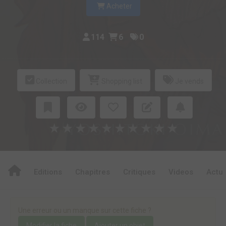
Acheter
114
6
0
Collection
Shopping list
Je vends
★
★
★
★
★
★
★
★
★
★
Editions
Chapitres
Critiques
Videos
Actu
Une erreur ou un manque sur cette fiche ?
Modifier la fiche
Ajouter un objet