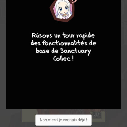
9
8
9
8
Non merci je connais déjà !