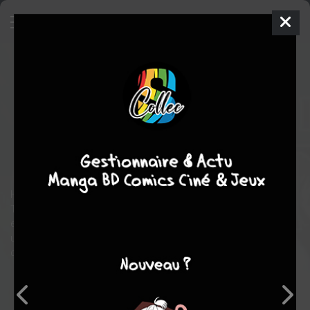
Le journal des chats de Junji Itô
1
EDITION 2026
jeu. 7 mai 2026
delcourt / tonkam
Manga
Seinen
Junji ITō
Junji ITō
1
tome
COMPLÈTE
Tranche de vie
comédie
Autobiographique
Histoire autobiographique de Junji Itô, l'auteur de Spirale et
Tomié. Ce manga raconte l'histoire vraie mais exagérée de Yon
et Mu les deux chats de Junji Itô. Yon, par exemple, est né avec
une tête de mort sur le dos. Un jour, le chat, comprenant que
cela effraie les gens, se met à redoubler de fourberie