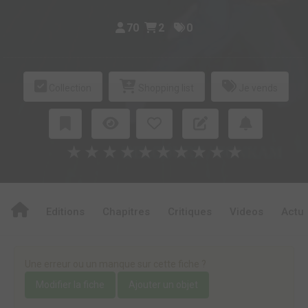
70
2
0
Collection
Shopping list
Je vends
★
★
★
★
★
★
★
★
★
★
Editions
Chapitres
Critiques
Videos
Actu
Une erreur ou un manque sur cette fiche ?
Modifier la fiche
Ajouter un objet