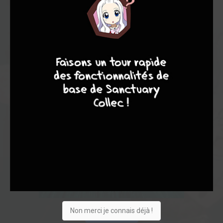
9
8
9
8
Non merci je connais déjà !
Acheter