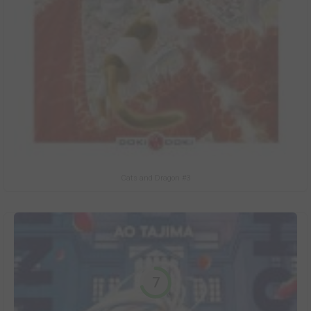
Cats and Dragon #3
7