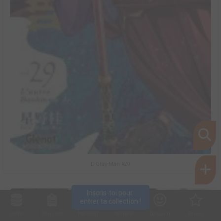
D.Gray-Man #29
Inscris-toi pour 
entrer ta collection !
Collec
Shop. list
Planning
Animes
Découvrir
Envies