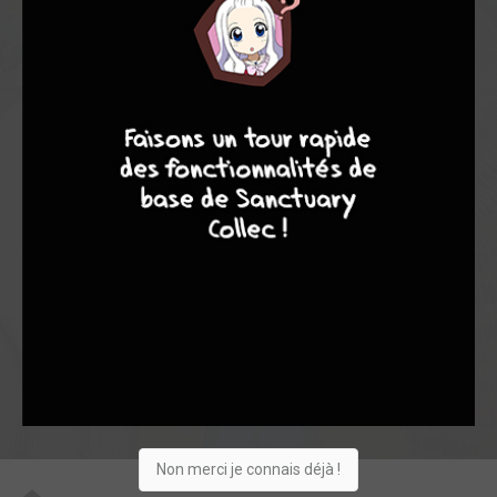
6,95
5,63
7,39
8
28
36
8
10
4
7
263
0
11
8
3439
Collection
Envie
Critique
★
★
★
★
★
★
★
★
★
★
Acheter
Non merci je connais déjà !