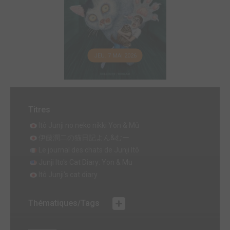
JEU. 7 MAI 2026
Titres
Itô Junji no neko nikki Yon & Mû
伊藤潤二の猫日記よん&むー
Le journal des chats de Junji Itô
Junji Ito's Cat Diary: Yon & Mu
Itô Junji's cat diary
Thématiques/Tags