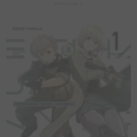
Hotel Inhumans #1
8