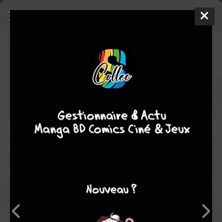
Le journal des chats de Junji Itô
Manga
Seinen
2008
Junji ITō
Junji ITō
1
tome
COMPLÈTE
Tranche de vie
comédie
Autobiographique
Histoire autobiographique de Junji Itô, l'auteur de Spirale et Tomié.
Ce manga raconte l'histoire vraie mais exagérée de Yon et Mu les
deux chats de Junji Itô. Yon, par exemple, est né avec une tête de
mort sur le dos. Un jour, le chat, comprenant que cela effraie les
gens, se met à redoubler de fourberie
Note globale
Les experts
Membres