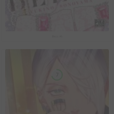
Bless #6
7