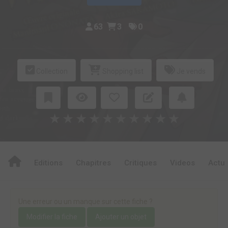
63
3
0
Collection
Shopping list
Je vends
★
★
★
★
★
★
★
★
★
★
Editions
Chapitres
Critiques
Videos
Actu
Une erreur ou un manque sur cette fiche ?
Modifier la fiche
Ajouter un objet