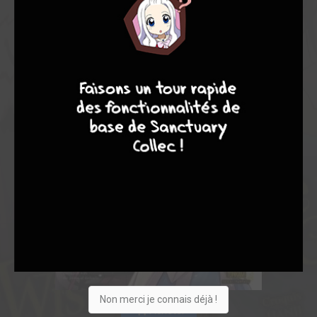
9
8
9
8
Non merci je connais déjà !
Acheter