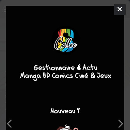
Deuxieme Chance
SIMPLE
ven. 19 juin 2026
IDP
Manga
Yaoi
AMEKIRI
AMEKIRI
drame
romance
Ayumu passe voir son ancien camarade de classe, dont il est
amoureux, dans son nouveau lycée, lors du festival de l'école.
Tout ça pour être séparé de Tsubame par Ryû, un de ses amis,
qui remarque immédiatement ses sentiments pour le garçon.
Ayumu tente d'oublier son premier amour à travers des
rencontres en ligne, mais il se fait piéger. Il est sur le point d'être
kidnappé quand Ryû intervient, sortant de nulle part.
Un spin-off de "Journal d'un premier amour", par Amekiri !