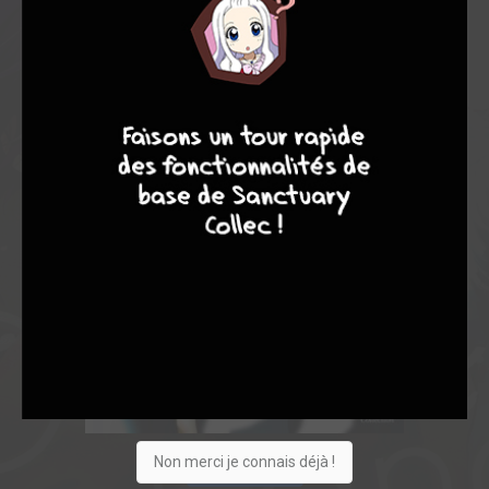
4
7
8
7
Non merci je connais déjà !
Acheter