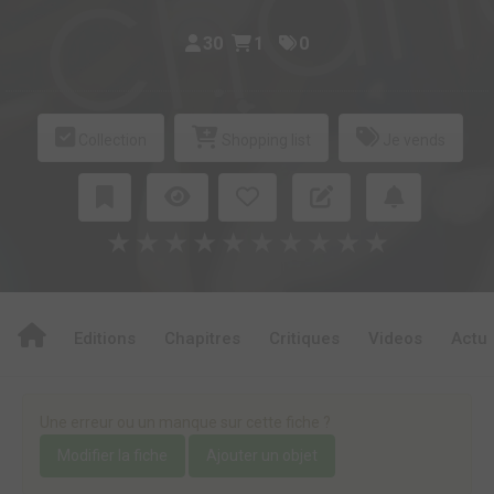
30
1
0
Collection
Shopping list
Je vends
★
★
★
★
★
★
★
★
★
★
Editions
Chapitres
Critiques
Videos
Actu
Une erreur ou un manque sur cette fiche ?
Modifier la fiche
Ajouter un objet