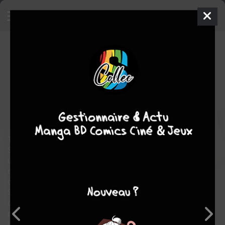
Journal d'un premier amour
1
SIMPLE
ven. 19 juin 2026
IDP
Manga
Yaoi
AMEKIRI
AMEKIRI
romance
Tu m'as appris à ressentir ton amour...
Shôya est un lycéen qui n'est jamais tombé amoureux. Il tombe
un jour sur un journal en ligne, tenu par un lycéen amoureux
d'un autre garçon. Une des photos lui fait réaliser qu'il en
connaît l'auteur : Tsubame, un camarade de classe solitaire.
Shôya conclut que Tsubame est amoureux de son ami Ryû, et
décide de jouer les entremetteurs. Mais ses sentiments vont
peut-être en décider autrement...
La première histoire, toute douce et sensible, d'Amekiri !