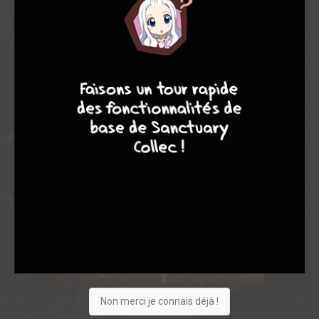
9
8
9
8
Non merci je connais déjà !
Acheter