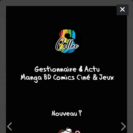
Kino et Yano
1
SIMPLE
mer. 22 juil. 2026
IDP
Manga
Yaoi
Reida
SORAGAKI
Reida SORAGAKI
Tranche de vie
romance
Kinoshita, lycéen beau gosse mais pas très malin, est
amoureux de Yano, son camarade de classe calme et posé. S'il
comptait simplement fantasmer sur lui sans rien changer à leur
relation amicale, un malentendu le pousse à lui avouer ses
sentiments...