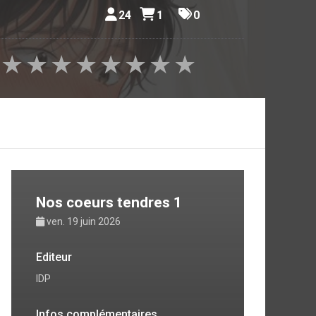
24
1
0
★
★
★
★
★
★
★
★
Nos coeurs tendres 1
ven. 19 juin 2026
Editeur
IDP
Infos complémentaires