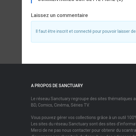
Laissez un commentaire
Il faut être inscrit et connecté pour pouvoir laisser
A PROPOS DE SANCTUARY
Le réseau Sanctuary regroupe des sites thématiques 
BD, Comics, Cinéma, Séries TV.
Vous pouvez gérer vos collections grâce à un outil 100%
Les sites du réseau Sanctuary sont des sites d'informati
Merci de ne pas nous contacter pour obtenir du scantr