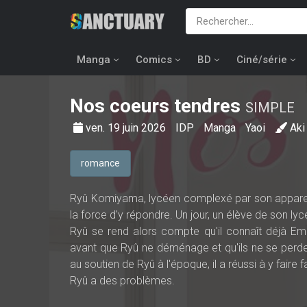
Manga
Comics
BD
Ciné/série
Nos coeurs tendres
SIMPLE
ven. 19 juin 2026
IDP
Manga
Yaoi
Ak
romance
Ryû Komiyama, lycéen complexé par son appare
la force d'y répondre. Un jour, un élève de son ly
Ryû se rend alors compte qu'il connaît déjà Ema
avant que Ryû ne déménage et qu'ils ne se perde
au soutien de Ryû à l'époque, il a réussi à y faire 
Ryû a des problèmes.