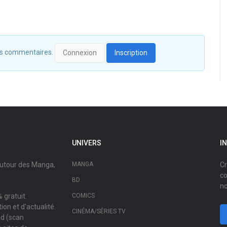
 des commentaires.
Connexion
Inscription
UNIVERS
I
autour des Manga,
MANGA
Cr
co
BD
no
 gratuit.
COMICS
on et d'actualité.
CINÉMA/SÉRIES TV
ad (scan