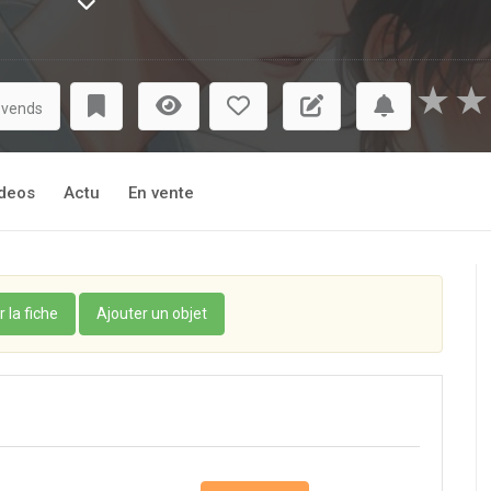
incère qui ne manquera pas de vous émouvoir !
★
★
 vends
deos
Actu
En vente
r la fiche
Ajouter un objet