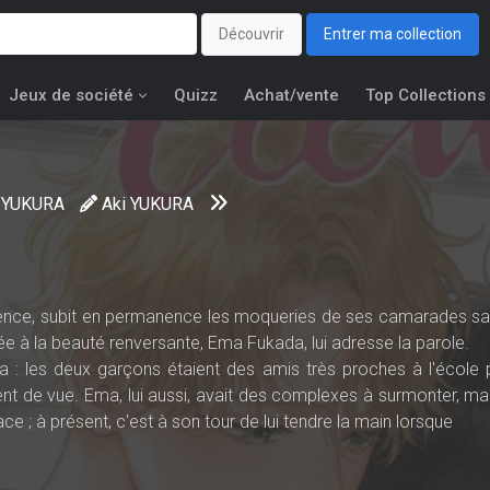
Découvrir
Entrer ma collection
Jeux de société
Quizz
Achat/vente
Top Collections
i YUKURA
Aki YUKURA
nce, subit en permanence les moqueries de ses camarades sa
cée à la beauté renversante, Ema Fukada, lui adresse la parole.
 : les deux garçons étaient des amis très proches à l'école p
nt de vue. Ema, lui aussi, avait des complexes à surmonter, ma
face ; à présent, c'est à son tour de lui tendre la main lorsque