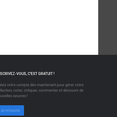
NSCRIVEZ-VOUS, C'EST GRATUIT !
éez votre compte dès maintenant pour gérer votre
llection, noter, critiquer, commenter et découvrir de
uvelles oeuvres !
Je m'inscris