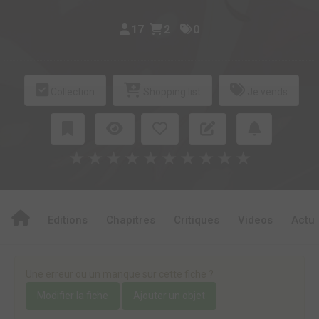
17
2
0
Collection
Shopping list
Je vends
★
★
★
★
★
★
★
★
★
★
Editions
Chapitres
Critiques
Videos
Actu
Une erreur ou un manque sur cette fiche ?
Modifier la fiche
Ajouter un objet