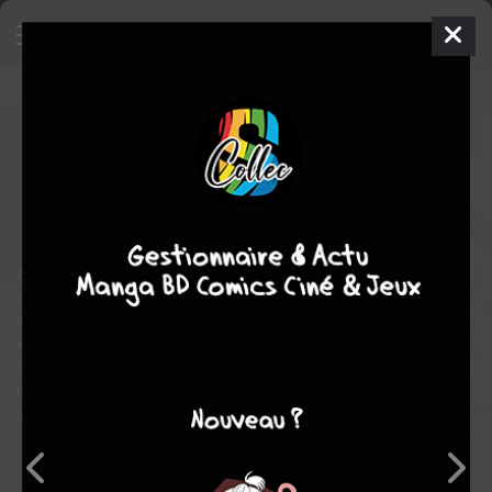
La chanson de Lala
2
SIMPLE
mer. 3 juin 2026
rue de sèvres
Manga
Inconnue
Sui KOHNO
Sui KOHNO
fantastique
Après la découverte du corps inerte de sa soeur, Lala constate
que la chambre des souvenirs d'Aridéla a été vidée. En
compagnie de Sirius, jeune apprenti médecin du clan des Karm,
elle se démène pour tenter de la sauver. Les mystères
s'enchaînent : le passé comme les blessures intimes d'Aridéla
révèlent alors… pourquoi elle tient tant à ce que Lala reste à
distance des humains !